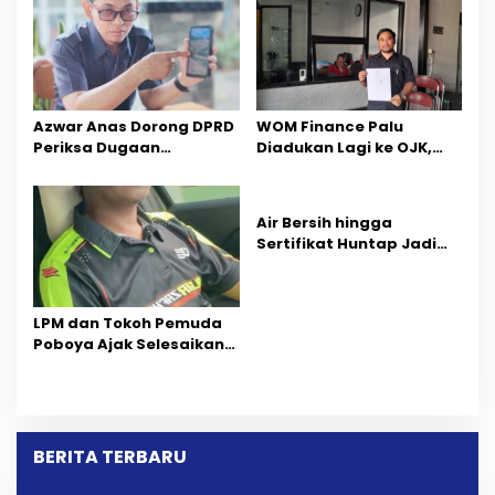
Azwar Anas Dorong DPRD
‎WOM Finance Palu
Periksa Dugaan
Diadukan Lagi ke OJK,
Pelanggaran AMDAL di
Setelah Dugaan
Wilayah Tambang PT
Pelelangan Kini
CPM
Penarikan Kendaraan
Air Bersih hingga
Dipersoalkan ‎
Sertifikat Huntap Jadi
Aspirasi Warga Desa
Bangga Saat Reses
Longki Djanggola
LPM dan Tokoh Pemuda
Poboya Ajak Selesaikan
Perselisihan Dua Jurnalis
Melalui Mediasi Dan
Kekeluargaan
BERITA TERBARU