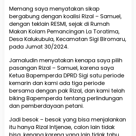
r
Memang saya menyatakan sikap
i
bergabung dengan koalisi Rizal – Samuel,
n
d
dengan teklain RESMI, sejak di Rumah
r
Makan Kolam Pemancingan La Toratima,
a
Desa Kalukubula, Kecamatan Sigi Biromaru,
d
pada Jumat 30/2024.
i
A
c
Jamaludin menyatakan kenapa saya pilih
a
pasangan Rizal – Samuel, karena saya
r
Ketua Bapemperda DPRD Sigi satu periode
a
D
kemarin dan kami ada tiga periode
e
bersama dengan pak Rizal, dan kami telah
k
biking Bapemperda tentang perlindungan
l
a
dan pemberdayaan petani.
r
a
Jadi besok – besok yang bisa menjalankan
s
itu hanya Rizal Intjenae, calon lain tidak
i
P
bisa, kenapa karena yang lain tidak tahu