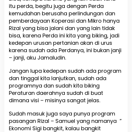
a
itu perda, begitu juga dengan Perda
s
kemudahan berusaha perlindungan dan
a
n
pemberdayaan Koperasi dan Mikro hanya
g
Rizal yang bisa jalani dan yang lain tidak
a
bisa, karena Perda ini kita yang biking, jadi
n
R
kedepan urusan pertanian akan di urus
i
karena sudah ada Perdanya, ini bukan janji
z
– janji, aku Jamaludin.
a
l
-
Jangan lupa kedepan sudah ada program
S
dan tinggal kita lanjutkan, sudah ada
a
programnya dan sudah kita biking
m
u
Peraturan daerahnya sudah di buat
e
dimana visi – misinya sangat jelas.
l
P
Sudah masuk juga saya punya program
o
n
pasangan Rizal – Samuel yang namanya ”
g
Ekonomi Sigi bangkit, kalau bangkit
i