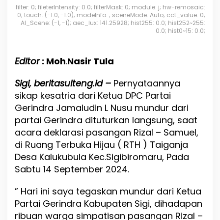
,
filter: 0; fileterIntensity: 0.0; filterMask: 0; module: j; hw-remosaic:
J
0; touch: (-1.0, -1.0); modeInfo: ; sceneMode: Auto; cct_value: 0;
a
AI_Scene: (-1, -1); aec_lux: 141.25928; hist255: 0.0; hist252~255:
m
0.0; hist0~15: 0.0;
a
l
u
Editor
: Moh
.
Nasir Tula
d
i
Sigi, beritasulteng.id
–
Pernyataannya
n
sikap kesatria dari Ketua DPC Partai
L
N
Gerindra Jamaludin L Nusu mundur dari
u
partai Gerindra dituturkan langsung, saat
s
acara deklarasi pasangan Rizal – Samuel,
u
M
di Ruang Terbuka Hijau ( RTH ) Taiganja
e
Desa Kalukubula Kec.Sigibiromaru, Pada
n
Sabtu 14 September 2024.
y
a
t
” Hari ini saya tegaskan mundur dari Ketua
a
Partai Gerindra Kabupaten Sigi, dihadapan
k
ribuan warga simpatisan pasangan Rizal –
a