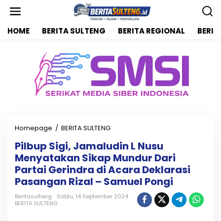
L
e
w
HOME
BERITA SULTENG
BERITA REGIONAL
BERIT
a
t
i
k
e
k
o
n
t
e
n
Homepage
/
BERITA SULTENG
P
i
Pilbup Sigi, Jamaludin L Nusu
l
Menyatakan Sikap Mundur Dari
b
u
Partai Gerindra di Acara Deklarasi
p
Pasangan Rizal – Samuel Pongi
S
i
Beritasulteng
Sabtu, 14 September 2024
g
BERITA SULTENG
i