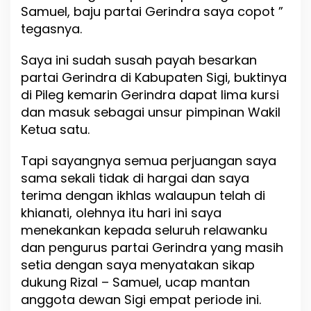
n
Samuel, baju partai Gerindra saya copot ”
S
tegasnya.
i
k
Saya ini sudah susah payah besarkan
a
p
partai Gerindra di Kabupaten Sigi, buktinya
M
di Pileg kemarin Gerindra dapat lima kursi
u
dan masuk sebagai unsur pimpinan Wakil
n
d
Ketua satu.
u
r
Tapi sayangnya semua perjuangan saya
D
sama sekali tidak di hargai dan saya
a
r
terima dengan ikhlas walaupun telah di
i
khianati, olehnya itu hari ini saya
P
menekankan kepada seluruh relawanku
a
r
dan pengurus partai Gerindra yang masih
t
setia dengan saya menyatakan sikap
a
dukung Rizal – Samuel, ucap mantan
i
G
anggota dewan Sigi empat periode ini.
e