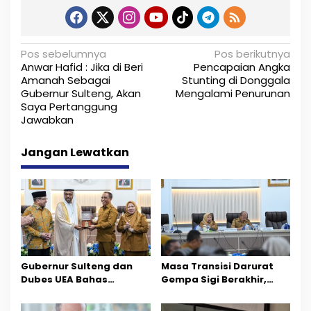
N
Pos sebelumnya
Pos berikutnya
Anwar Hafid : Jika di Beri
Pencapaian Angka
a
Amanah Sebagai
Stunting di Donggala
Gubernur Sulteng, Akan
Mengalami Penurunan
v
Saya Pertanggung
i
Jawabkan
g
Jangan Lewatkan
a
s
i
p
o
Gubernur Sulteng dan
Masa Transisi Darurat
Dubes UEA Bahas
Gempa Sigi Berakhir,
s
Peluang Investasi, Empat
Pemprov Sulteng Fokus
Sektor Jadi Prioritas
Percepatan Pemulihan