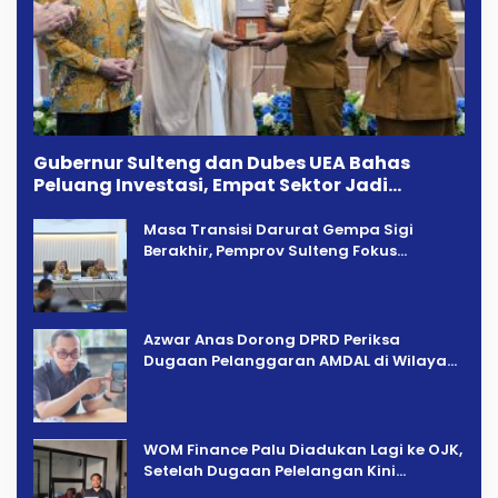
Gubernur Sulteng dan Dubes UEA Bahas
Peluang Investasi, Empat Sektor Jadi
Prioritas
Masa Transisi Darurat Gempa Sigi
Berakhir, Pemprov Sulteng Fokus
Percepatan Pemulihan
Azwar Anas Dorong DPRD Periksa
Dugaan Pelanggaran AMDAL di Wilayah
Tambang PT CPM
‎WOM Finance Palu Diadukan Lagi ke OJK,
Setelah Dugaan Pelelangan Kini
Penarikan Kendaraan Dipersoalkan ‎