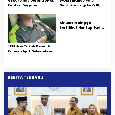
Azwar Anas Dorong DPRD
‎WOM Finance Palu
Periksa Dugaan
Diadukan Lagi ke OJK,
Pelanggaran AMDAL di
Setelah Dugaan
Wilayah Tambang PT
Pelelangan Kini
CPM
Penarikan Kendaraan
Air Bersih hingga
Dipersoalkan ‎
Sertifikat Huntap Jadi
Aspirasi Warga Desa
Bangga Saat Reses
Longki Djanggola
LPM dan Tokoh Pemuda
Poboya Ajak Selesaikan
Perselisihan Dua Jurnalis
Melalui Mediasi Dan
Kekeluargaan
BERITA TERBARU