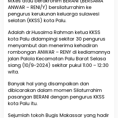
M.Kes atau berakronim BERANI (BERSAMA
d
ANWAR – RENI/Y) bersilaturrahim ke
a
n
pengurus kerukunan keluarga sulawesi
P
selatan (KKSS) kota Palu.
a
p
Adalah dr.Husaima Rahman ketua KKSS
a
r
kota Palu didampingi sekitar 30 pengurus
k
menyambut dan menerima kehadiran
a
rombongan ANWAR – RENY di kediamannya
n
P
jalan Palola Kecamatan Palu Barat Selasa
r
siang (10/9-2024) sekitar pukul 11.00 – 12:30
o
wita.
g
r
a
Banyak hal yang disampaikan dan
m
dibicarakan dalam momen Silaturrahim
N
pasangan BERANI dengan pengurus KKSS
A
kota Palu itu.
M
B
A
Sejumlah tokoh Bugis Makassar yang hadir
S