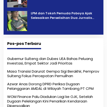
LPM dan Tokoh Pemuda Poboya Ajak
Selesaikan Perselisihan Dua Jurnalis
Melalui Mediasi Dan Kekeluargaan
Pos-pos Terbaru
Gubernur Sulteng dan Dubes UEA Bahas Peluang
Investasi, Empat Sektor Jadi Prioritas
Masa Transisi Darurat Gempa Sigi Berakhir, Pemprov
Sulteng Fokus Percepatan Pemulihan
Azwar Anas Dorong DPRD Periksa Dugaan
Pelanggaran AMDAL di Wilayah Tambang PT CPM
‎WOM Finance Palu Diadukan Lagi ke OJK, Setelah
Dugaan Pelelangan Kini Penarikan Kendaraan
Dipersoalkan ‎