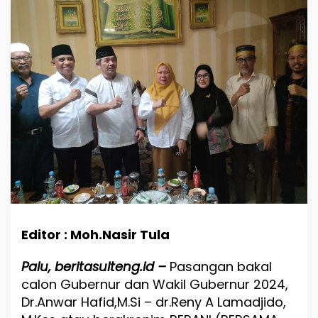
B
e
r
k
u
n
j
u
n
g
k
e
K
K
S
S
K
o
Editor : Moh.Nasir Tula
t
a
Palu, beritasulteng.id –
Pasangan bakal
P
calon Gubernur dan Wakil Gubernur 2024,
a
l
Dr.Anwar Hafid,M.Si – dr.Reny A Lamadjido,
u