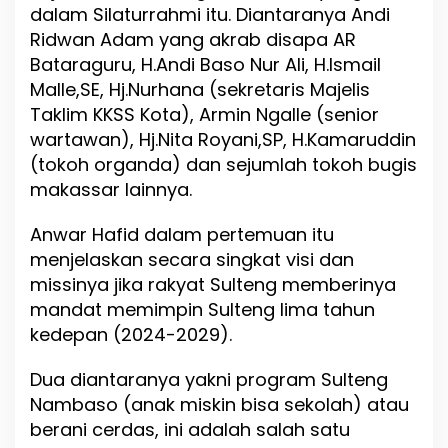
dalam Silaturrahmi itu. Diantaranya Andi
O
Ridwan Adam yang akrab disapa AR
Bataraguru, H.Andi Baso Nur Ali, H.Ismail
Malle,SE, Hj.Nurhana (sekretaris Majelis
Taklim KKSS Kota), Armin Ngalle (senior
wartawan), Hj.Nita Royani,SP, H.Kamaruddin
(tokoh organda) dan sejumlah tokoh bugis
makassar lainnya.
Anwar Hafid dalam pertemuan itu
menjelaskan secara singkat visi dan
missinya jika rakyat Sulteng memberinya
mandat memimpin Sulteng lima tahun
kedepan (2024-2029).
Dua diantaranya yakni program Sulteng
Nambaso (anak miskin bisa sekolah) atau
berani cerdas, ini adalah salah satu