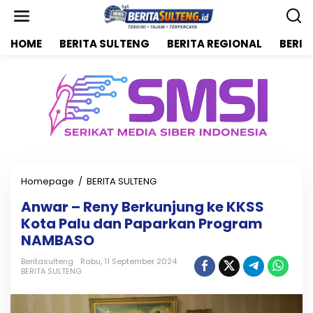
L
e
w
HOME
BERITA SULTENG
BERITA REGIONAL
BERIT
a
t
i
k
e
k
o
n
t
e
n
Homepage
/
BERITA SULTENG
A
n
Anwar – Reny Berkunjung ke KKSS
w
Kota Palu dan Paparkan Program
a
r
NAMBASO
-
R
Beritasulteng
Rabu, 11 September 2024
BERITA SULTENG
e
n
y