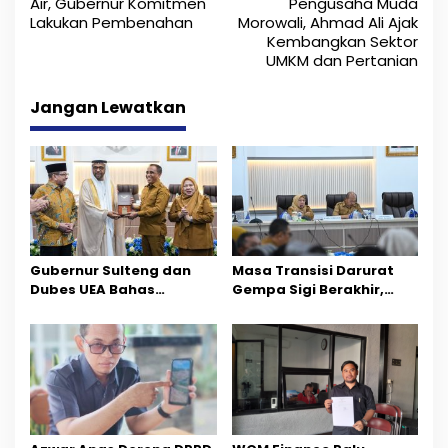
a
Air, Gubernur Komitmen
Pengusaha Muda
Lakukan Pembenahan
Morowali, Ahmad Ali Ajak
v
Kembangkan Sektor
i
UMKM dan Pertanian
g
Jangan Lewatkan
a
s
i
p
o
Gubernur Sulteng dan
Masa Transisi Darurat
Dubes UEA Bahas
Gempa Sigi Berakhir,
s
Peluang Investasi, Empat
Pemprov Sulteng Fokus
Sektor Jadi Prioritas
Percepatan Pemulihan