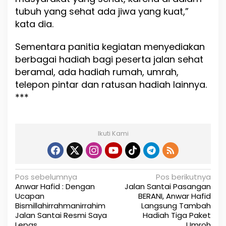
tubuh yang sehat ada jiwa yang kuat,”
kata dia.
Sementara panitia kegiatan menyediakan
berbagai hadiah bagi peserta jalan sehat
beramal, ada hadiah rumah, umrah,
telepon pintar dan ratusan hadiah lainnya.
***
Ikuti Kami
N
Pos sebelumnya
Pos berikutnya
Anwar Hafid : Dengan
Jalan Santai Pasangan
a
Ucapan
BERANI, Anwar Hafid
Bismillahirrahmanirrahim
Langsung Tambah
v
Jalan Santai Resmi Saya
Hadiah Tiga Paket
Lepas
Umroh