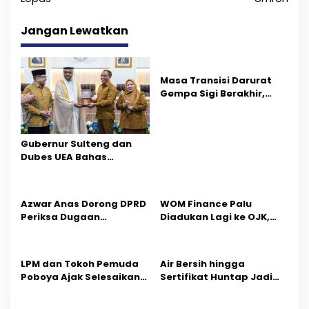
i
g
Jangan Lewatkan
a
s
Masa Transisi Darurat
i
Gempa Sigi Berakhir,
Pemprov Sulteng Fokus
p
Percepatan Pemulihan
o
Gubernur Sulteng dan
Dubes UEA Bahas
s
Peluang Investasi, Empat
Sektor Jadi Prioritas
Azwar Anas Dorong DPRD
‎WOM Finance Palu
Periksa Dugaan
Diadukan Lagi ke OJK,
Pelanggaran AMDAL di
Setelah Dugaan
Wilayah Tambang PT
Pelelangan Kini
CPM
Penarikan Kendaraan
LPM dan Tokoh Pemuda
Air Bersih hingga
Dipersoalkan ‎
Poboya Ajak Selesaikan
Sertifikat Huntap Jadi
Perselisihan Dua Jurnalis
Aspirasi Warga Desa
Melalui Mediasi Dan
Bangga Saat Reses