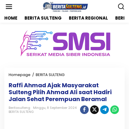
L
e
w
HOME
BERITA SULTENG
BERITA REGIONAL
BERIT
a
t
i
k
e
k
o
n
t
e
n
Homepage
/
BERITA SULTENG
R
a
Raffi Ahmad Ajak Masyarakat
f
Sulteng Pilih Ahmad Ali saat Hadiri
f
i
Jalan Sehat Perempuan Beramal
A
h
Beritasulteng
Minggu, 8 September 2024
BERITA SULTENG
m
a
d