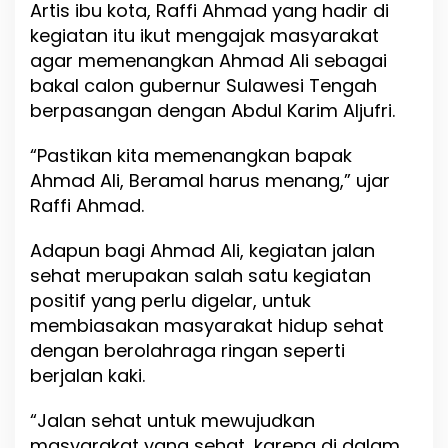
Artis ibu kota, Raffi Ahmad yang hadir di
n
kegiatan itu ikut mengajak masyarakat
S
e
agar memenangkan Ahmad Ali sebagai
h
bakal calon gubernur Sulawesi Tengah
a
berpasangan dengan Abdul Karim Aljufri.
t
P
e
“Pastikan kita memenangkan bapak
r
Ahmad Ali, Beramal harus menang,” ujar
e
Raffi Ahmad.
m
p
u
Adapun bagi Ahmad Ali, kegiatan jalan
a
sehat merupakan salah satu kegiatan
n
positif yang perlu digelar, untuk
B
e
membiasakan masyarakat hidup sehat
r
dengan berolahraga ringan seperti
a
berjalan kaki.
m
a
l
“Jalan sehat untuk mewujudkan
masyarakat yang sehat, karena di dalam