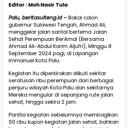
A
Editor : Moh
.
Nasir Tula
j
a
Palu, beritasulteng.id –
k
Bakal calon
M
gubernur Sulawesi Tengah, Ahmad Ali,
a
menggelar jalan santai bertema Jalan
s
Sehat Perempuan BerAmal (Bersama
y
a
Ahmad Ali-Abdul Karim Aljufri), Minggu 8
r
September 2024 pagi, di Lapangan
a
Immanuel Kota Palu.
k
a
t
Kegiatan itu diperkirakan diikuti sekitar
S
seratusan ribu perempuan dari berbagai
u
penjuru wilayah Kota Palu dan sekitarnya.
l
t
Mereka mengular di sepanjang rute jalan
e
sehat, hingga sekira 2 jam.
n
g
Panitia kegiatan sebelumnya membagikan
P
i
50 ribu kupon kegiatan jalan sehat, bahkan
l