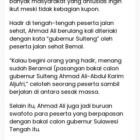
banyak masyarakat yang antusias ingin
i
ikut meski tidak kebagian kupon.
h
A
h
Hadir di tengah-tengah peserta jalan
m
sehat, Ahmad Ali berulang kali diteriaki
a
dengan kata “gubernur Sulteng” oleh
d
A
peserta jalan sehat Bemal.
l
i
“Kalau begini orang yang hadir, menang
s
sudah Beramal (pasangan bakal calon
a
a
gubernur Sulteng Ahmad Ali-Abdul Karim
t
Aljufri,” celoteh seorang peserta sambil
H
berjalan di antara sesak massa.
a
d
i
Selain itu, Ahmad Ali juga jadi buruan
r
swafoto para peserta yang berpapasan
i
dengan bakal calon gubernur Sulawesi
J
a
Tengah itu.
l
a