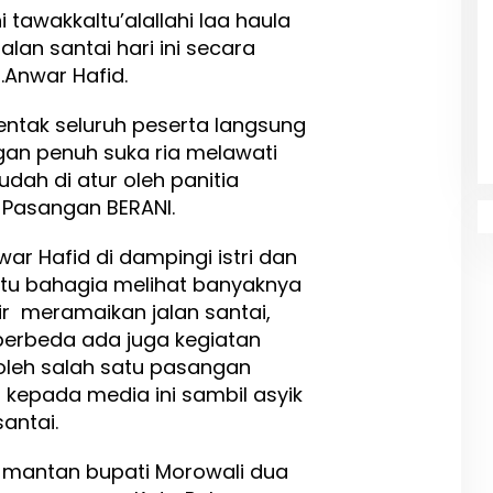
 tawakkaltu’alallahi laa haula
jalan santai hari ini secara
.Anwar Hafid.
entak seluruh peserta langsung
gan penuh suka ria melawati
dah di atur oleh panitia
 Pasangan BERANI.
war Hafid di dampingi istri dan
itu bahagia melihat banyaknya
ir meramaikan jalan santai,
berbeda ada juga kegiatan
oleh salah satu pasangan
 kepada media ini sambil asyik
antai.
 mantan bupati Morowali dua