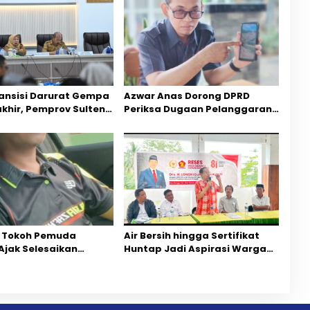
ansisi Darurat Gempa
Azwar Anas Dorong DPRD
akhir, Pemprov Sulteng
Periksa Dugaan Pelanggaran
ercepatan Pemulihan
AMDAL di Wilayah Tambang PT
CPM
 Tokoh Pemuda
Air Bersih hingga Sertifikat
Ajak Selesaikan
Huntap Jadi Aspirasi Warga
ihan Dua Jurnalis
Desa Bangga Saat Reses
Mediasi Dan
Longki Djanggola
rgaan