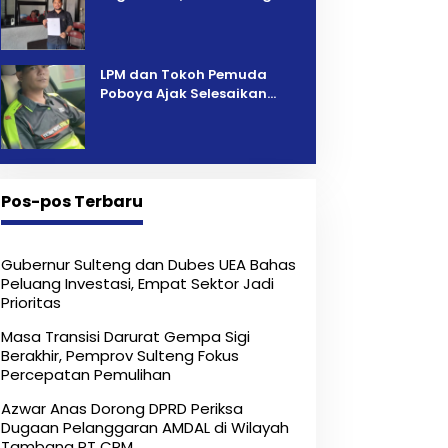
Pelelangan Kini Penarikan
Kendaraan Dipersoalkan ‎
LPM dan Tokoh Pemuda
Poboya Ajak Selesaikan
Perselisihan Dua Jurnalis
Melalui Mediasi Dan
Kekeluargaan
Pos-pos Terbaru
Gubernur Sulteng dan Dubes UEA Bahas
Peluang Investasi, Empat Sektor Jadi
Prioritas
Masa Transisi Darurat Gempa Sigi
Berakhir, Pemprov Sulteng Fokus
Percepatan Pemulihan
Azwar Anas Dorong DPRD Periksa
Dugaan Pelanggaran AMDAL di Wilayah
Tambang PT CPM