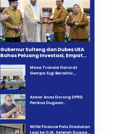
Gubernur Sulteng dan Dubes UEA
Bahas Peluang Investasi, Empat
Sektor Jadi Prioritas
Masa Transisi Darurat
Gempa Sigi Berakhir,
Pemprov Sulteng Fokus
Percepatan Pemulihan
Azwar Anas Dorong DPRD
Periksa Dugaan
Pelanggaran AMDAL di
Wilayah Tambang PT CPM
‎WOM Finance Palu Diadukan
Lagi ke OJK, Setelah Dugaan