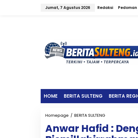
L
Jumat, 7 Agustus 2026
Redaksi
Pedoman 
e
w
a
t
i
k
e
k
o
n
t
e
n
HOME
BERITA SULTENG
BERITA REG
Homepage
/
BERITA SULTENG
A
n
Anwar Hafid : De
w
a