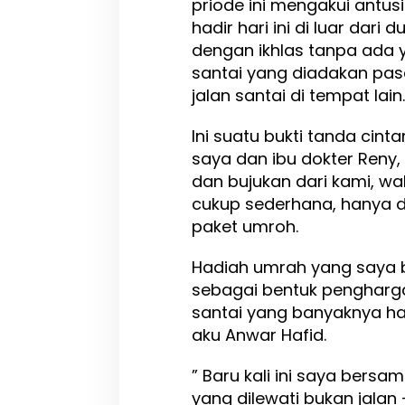
priode ini mengakui antus
hadir hari ini di luar dar
dengan ikhlas tanpa ada y
santai yang diadakan pas
jalan santai di tempat lain.
Ini suatu bukti tanda cin
saya dan ibu dokter Reny,
dan bujukan dari kami, w
cukup sederhana, hanya d
paket umroh.
Hadiah umrah yang saya b
sebagai bentuk pengharg
santai yang banyaknya had
aku Anwar Hafid.
” Baru kali ini saya bersama
yang dilewati bukan jalan 