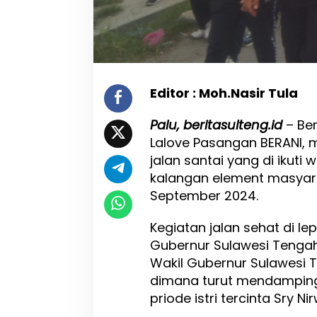
l
l
a
h
i
r
r
Editor : Moh.Nasir Tula
a
h
Palu, beritasulteng.id
– Ber
m
Lalove Pasangan BERANI, 
a
n
jalan santai yang di ikuti
i
kalangan element masyar
r
September 2024.
r
a
h
Kegiatan jalan sehat di le
i
Gubernur Sulawesi Tengah
m
Wakil Gubernur Sulawesi T
J
a
dimana turut mendamping
l
priode istri tercinta Sry N
a
n