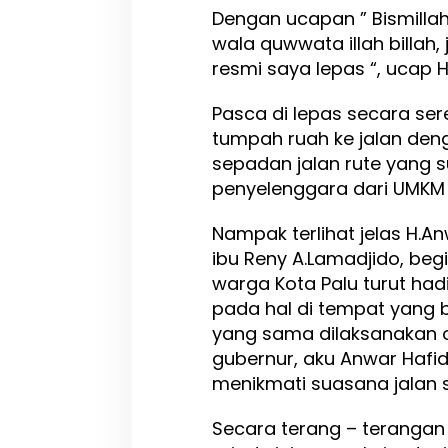
Dengan ucapan ” Bismillahi
S
a
wala quwwata illah billah, 
n
resmi saya lepas “, ucap H
t
a
Pasca di lepas secara ser
i
R
tumpah ruah ke jalan den
e
sepadan jalan rute yang su
s
penyelenggara dari UMKM
m
i
S
Nampak terlihat jelas H.An
a
ibu Reny A.Lamadjido, beg
y
warga Kota Palu turut had
a
L
pada hal di tempat yang 
e
yang sama dilaksanakan 
p
gubernur, aku Anwar Hafid
a
s
menikmati suasana jalan s
Secara terang – terangan