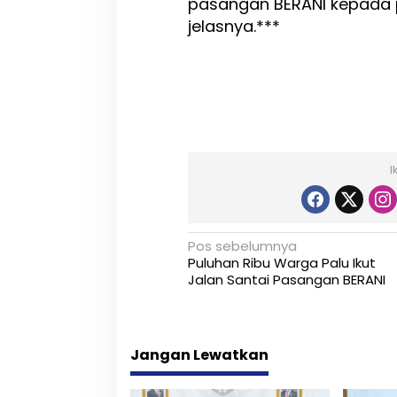
pasangan BERANI kepada p
jelasnya.***
I
N
Pos sebelumnya
Puluhan Ribu Warga Palu Ikut
a
Jalan Santai Pasangan BERANI
v
i
Jangan Lewatkan
g