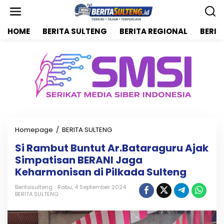
L
e
w
HOME
BERITA SULTENG
BERITA REGIONAL
BERIT
a
t
i
k
e
k
o
n
t
e
n
Homepage
/
BERITA SULTENG
S
i
Si Rambut Buntut Ar.Bataraguru Ajak
R
Simpatisan BERANI Jaga
a
m
Keharmonisan di Pilkada Sulteng
b
u
Beritasulteng
Rabu, 4 September 2024
BERITA SULTENG
t
B
u