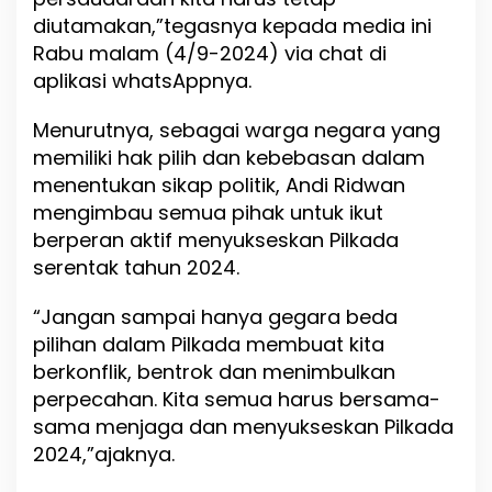
n
diutamakan,”tegasnya kepada media ini
i
Rabu malam (4/9-2024) via chat di
s
aplikasi whatsAppnya.
a
n
d
Menurutnya, sebagai warga negara yang
i
memiliki hak pilih dan kebebasan dalam
P
menentukan sikap politik, Andi Ridwan
i
l
mengimbau semua pihak untuk ikut
k
berperan aktif menyukseskan Pilkada
a
serentak tahun 2024.
d
a
S
“Jangan sampai hanya gegara beda
u
pilihan dalam Pilkada membuat kita
l
berkonflik, bentrok dan menimbulkan
t
e
perpecahan. Kita semua harus bersama-
n
sama menjaga dan menyukseskan Pilkada
g
2024,”ajaknya.