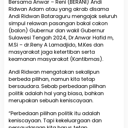
Bersama Anwar – Reni (BERANI) Andi
p
Ridwan Adam atau yang akrab disama
a
t
Andi Ridwan Bataraguru mengajak seluruh
i
simpul relawan pasangan bakal cakon
s
(balon) Gubernur dan wakil Gubernur
a
n
Sulawesi Tengah 2024, Dr.Anwar Hafid m,
B
M.Si – dr.Reny A Lamadjido, M.Kes dan
E
masyarakat jaga ketertiban serta
R
A
keamanan masyarakat (Kantibmas).
N
I
Andi Ridwan mengatakan sekalipun
J
berbeda pilihan, namun kita tetap
a
g
bersaudara. Sebab perbedaan pilihan
a
politik adalah hal yang biasa, bahkan
K
merupakan sebuah keniscayaan.
e
h
a
“Perbedaan pilihan politik itu adalah
r
keniscayaan. Tapi kekeluargaan dan
m
persaudaraan kita harus tetap
o