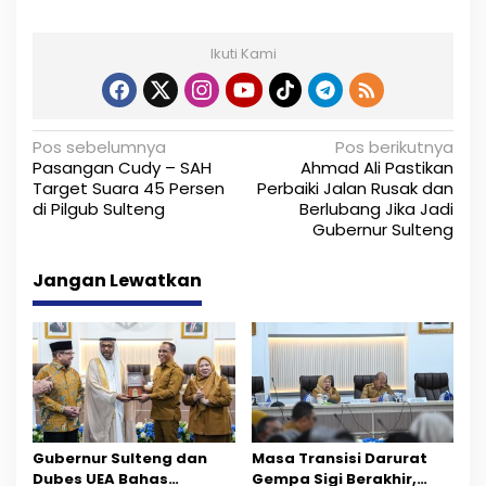
Ikuti Kami
N
Pos sebelumnya
Pos berikutnya
Pasangan Cudy – SAH
Ahmad Ali Pastikan
a
Target Suara 45 Persen
Perbaiki Jalan Rusak dan
di Pilgub Sulteng
Berlubang Jika Jadi
v
Gubernur Sulteng
i
Jangan Lewatkan
g
a
s
i
p
Gubernur Sulteng dan
Masa Transisi Darurat
o
Dubes UEA Bahas
Gempa Sigi Berakhir,