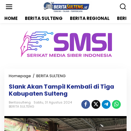
L
e
w
HOME
BERITA SULTENG
BERITA REGIONAL
BERIT
a
t
i
k
e
k
o
n
t
e
n
Homepage
/
BERITA SULTENG
S
l
Slank Akan Tampil Kembali di Tiga
a
Kabupaten Sulteng
n
k
Beritasulteng
Sabtu, 31 Agustus 2024
A
BERITA SULTENG
k
a
n
T