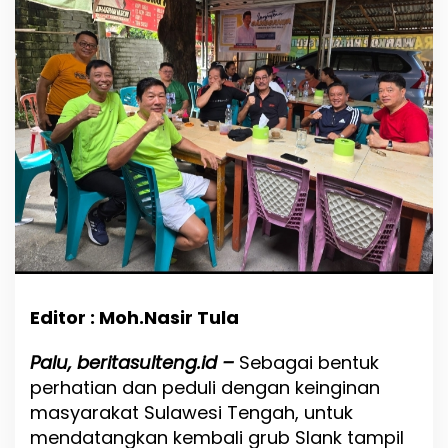
a
m
p
i
l
K
e
m
b
a
l
i
d
i
T
i
g
Editor : Moh.Nasir Tula
a
K
Palu, beritasulteng.id –
Sebagai bentuk
a
b
perhatian dan peduli dengan keinginan
u
masyarakat Sulawesi Tengah, untuk
p
mendatangkan kembali grub Slank tampil
a