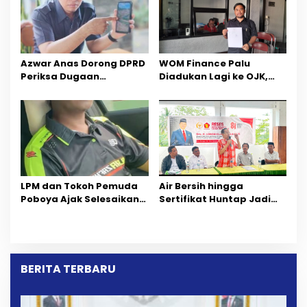
Azwar Anas Dorong DPRD
‎WOM Finance Palu
Periksa Dugaan
Diadukan Lagi ke OJK,
Pelanggaran AMDAL di
Setelah Dugaan
Wilayah Tambang PT
Pelelangan Kini
CPM
Penarikan Kendaraan
Dipersoalkan ‎
LPM dan Tokoh Pemuda
Air Bersih hingga
Poboya Ajak Selesaikan
Sertifikat Huntap Jadi
Perselisihan Dua Jurnalis
Aspirasi Warga Desa
Melalui Mediasi Dan
Bangga Saat Reses
Kekeluargaan
Longki Djanggola
BERITA TERBARU