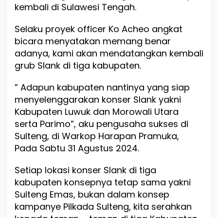
t
kembali di Sulawesi Tengah.
e
n
Selaku proyek officer Ko Acheo angkat
S
bicara menyatakan memang benar
u
l
adanya, kami akan mendatangkan kembali
t
grub Slank di tiga kabupaten.
e
n
” Adapun kabupaten nantinya yang siap
g
menyelenggarakan konser Slank yakni
Kabupaten Luwuk dan Morowali Utara
serta Parimo”, aku pengusaha sukses di
Sulteng, di Warkop Harapan Pramuka,
Pada Sabtu 31 Agustus 2024.
Setiap lokasi konser Slank di tiga
kabupaten konsepnya tetap sama yakni
Sulteng Emas, bukan dalam konsep
kampanye Pilkada Sulteng, kita serahkan