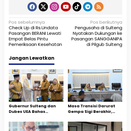
N
Pos sebelumnya
Pos berikutnya
Check Up di Rs.Undata
Pengusaha di Sulteng
a
Pasangan BERANI Lewati
Nyatakan Dukungan ke
Empat Belas Pintu
Pasangan SANGGANIPA
v
Pemeriksaan Kesehatan
di Pilgub Sulteng
i
Jangan Lewatkan
g
a
s
i
p
Gubernur Sulteng dan
Masa Transisi Darurat
o
Dubes UEA Bahas
Gempa Sigi Berakhir,
Peluang Investasi, Empat
Pemprov Sulteng Fokus
s
Sektor Jadi Prioritas
Percepatan Pemulihan