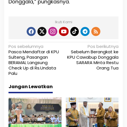
Donggala,” pungkasnya.
Ikuti Kami
N
Pos sebelumnya
Pos berikutnya
Pasca Mendaftar di KPU
Sebelum Berangkat ke
a
Sulteng, Pasangan
KPU Cawabup Donggala
BERAMAL Langsung
SARARA Minta Restu
v
Check Up di Rs.Undata
Orang Tua
i
Palu
g
Jangan Lewatkan
a
s
i
p