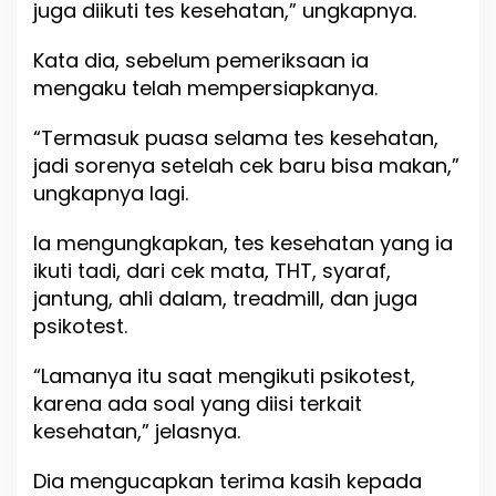
juga diikuti tes kesehatan,” ungkapnya.
U
p
Kata dia, sebelum pemeriksaan ia
S
a
mengaku telah mempersiapkanya.
n
g
“Termasuk puasa selama tes kesehatan,
a
jadi sorenya setelah cek baru bisa makan,”
t
B
ungkapnya lagi.
a
i
Ia mengungkapkan, tes kesehatan yang ia
k
ikuti tadi, dari cek mata, THT, syaraf,
jantung, ahli dalam, treadmill, dan juga
psikotest.
“Lamanya itu saat mengikuti psikotest,
karena ada soal yang diisi terkait
kesehatan,” jelasnya.
Dia mengucapkan terima kasih kepada