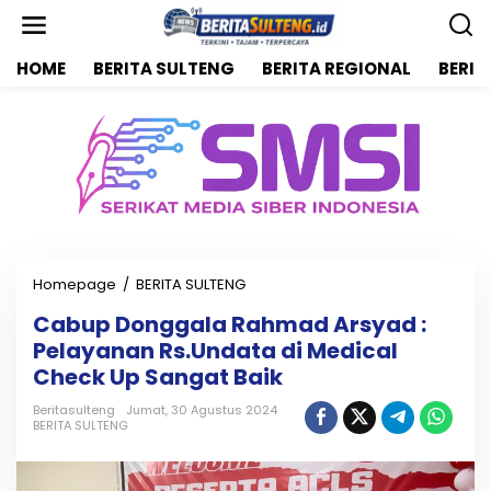
L
e
w
HOME
BERITA SULTENG
BERITA REGIONAL
BERIT
a
t
i
k
e
k
o
n
t
e
n
Homepage
/
BERITA SULTENG
C
a
Cabup Donggala Rahmad Arsyad :
b
Pelayanan Rs.Undata di Medical
u
p
Check Up Sangat Baik
D
o
Beritasulteng
Jumat, 30 Agustus 2024
BERITA SULTENG
n
g
g