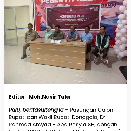
a
l
a
R
a
h
m
a
d
A
r
s
y
a
d
:
P
e
Editor : Moh.Nasir Tula
l
a
Palu, beritasulteng.id –
Pasangan Calon
y
Bupati dan Wakil Bupati Donggala, Dr.
a
n
Rahmad Arsyad – Abd Rasyid SH, dengan
a