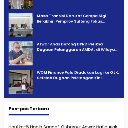
Masa Transisi Darurat Gempa Sigi
Berakhir, Pemprov Sulteng Fokus
Percepatan Pemulihan
Azwar Anas Dorong DPRD Periksa
Dugaan Pelanggaran AMDAL di Wilayah
Tambang PT CPM
‎WOM Finance Palu Diadukan Lagi ke OJK,
Setelah Dugaan Pelelangan Kini
Penarikan Kendaraan Dipersoalkan ‎
Pos-pos Terbaru
Haul ke-5 Habib Saggaf, Gubernur Anwar Hafid Ajak