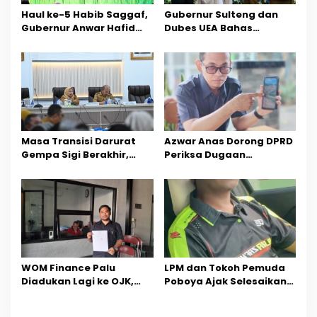
o
Haul ke-5 Habib Saggaf,
Gubernur Sulteng dan
Gubernur Anwar Hafid
Dubes UEA Bahas
s
Ajak Teladani Warisan
Peluang Investasi, Empat
Ilmu dan Pendidikan
Sektor Jadi Prioritas
Masa Transisi Darurat
Azwar Anas Dorong DPRD
Gempa Sigi Berakhir,
Periksa Dugaan
Pemprov Sulteng Fokus
Pelanggaran AMDAL di
Percepatan Pemulihan
Wilayah Tambang PT
CPM
‎WOM Finance Palu
LPM dan Tokoh Pemuda
Diadukan Lagi ke OJK,
Poboya Ajak Selesaikan
Setelah Dugaan
Perselisihan Dua Jurnalis
Pelelangan Kini
Melalui Mediasi Dan