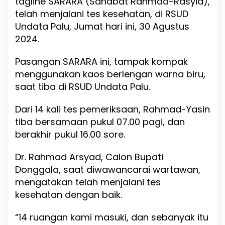
tagline SARARA (Sahabat Rahmad-Rasyid),
n
telah menjalani tes kesehatan, di RSUD
R
s
Undata Palu, Jumat hari ini, 30 Agustus
.
2024.
U
n
Pasangan SARARA ini, tampak kompak
d
a
menggunakan kaos berlengan warna biru,
t
saat tiba di RSUD Undata Palu.
a
d
Dari 14 kali tes pemeriksaan, Rahmad-Yasin
i
M
tiba bersamaan pukul 07.00 pagi, dan
e
berakhir pukul 16.00 sore.
d
i
Dr. Rahmad Arsyad, Calon Bupati
c
a
Donggala, saat diwawancarai wartawan,
l
mengatakan telah menjalani tes
C
kesehatan dengan baik.
h
e
c
“14 ruangan kami masuki, dan sebanyak itu
k