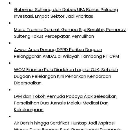
Gubernur Sulteng dan Dubes UEA Bahas Peluang
Investasi, Empat Sektor Jadi Prioritas
Masa Transisi Darurat Gempa Sigi Berakhir, Pemprov
Sulteng Fokus Percepatan Pemulihan
Azwar Anas Dorong DPRD Periksa Dugaan
Pelanggaran AMDAL di Wilayah Tambang PT CPM
‎WOM Finance Palu Diadukan Lagi ke OJK, Setelah
Dugaan Pelelangan Kini Penarikan Kendaraan
Dipersoalkan ‎
LPM dan Tokoh Pemuda Poboya Ajak Selesaikan
Perselisihan Dua Jurnalis Melalui Mediasi Dan
Kekeluargaan
Air Bersih hingga Sertifikat Huntap Jadi Aspirasi
Warga Desa Bangga Saat Reses Longki Djanggola