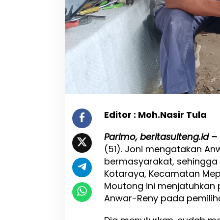
p
i
n
S
e
p
e
r
t
i
A
n
Editor : Moh.Nasir Tula
w
a
Parimo, beritasulteng.id –
r
H
(51). Joni mengatakan An
a
bermasyarakat, sehingg
f
Kotaraya, Kecamatan Mep
i
d
Moutong ini menjatuhkan 
Anwar-Reny pada pemiliha