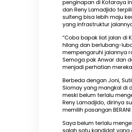
penginapan di Kotaraya in
dan Reny Lamadjido terp
sulteng bisa lebih maju k
yang infrastruktur jalann
“Coba bapak liat jalan di 
hilang dan berlubang-luba
mempengaruhi jalannya ro
Semoga pak Anwar dan dokte
menjadi perhatian mereka,
Berbeda dengan Joni, Sut
Siomay yang mangkal di de
meski belum terlalu meng
Reny Lamadjido, dirinya 
memilih pasangan BERANI i
Saya belum terlalu menge
salah satu kandidat yang