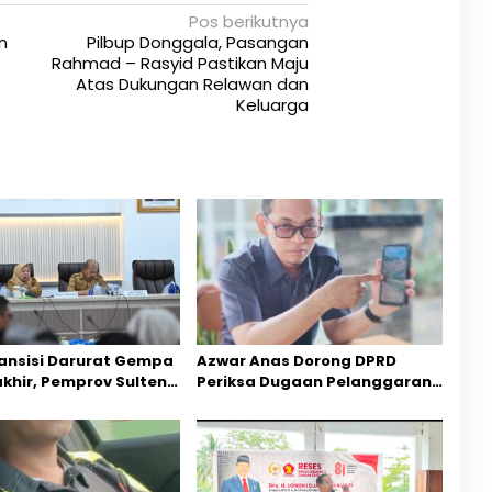
Pos berikutnya
n
Pilbup Donggala, Pasangan
Rahmad – Rasyid Pastikan Maju
Atas Dukungan Relawan dan
Keluarga
ansisi Darurat Gempa
Azwar Anas Dorong DPRD
akhir, Pemprov Sulteng
Periksa Dugaan Pelanggaran
ercepatan Pemulihan
AMDAL di Wilayah Tambang PT
CPM