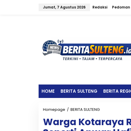
L
Jumat, 7 Agustus 2026
Redaksi
Pedoman 
e
w
a
t
i
k
e
k
o
n
t
e
n
HOME
BERITA SULTENG
BERITA REG
Homepage
/
BERITA SULTENG
W
a
Warga Kotaraya 
r
g