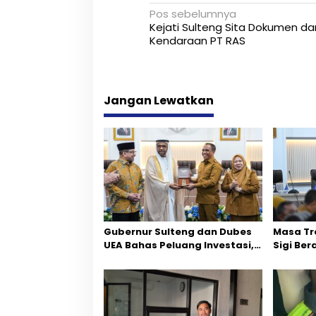
N
Pos sebelumnya
Kejati Sulteng Sita Dokumen da
a
Kendaraan PT RAS
v
i
Jangan Lewatkan
g
a
s
i
p
o
Gubernur Sulteng dan Dubes
Masa Tr
s
UEA Bahas Peluang Investasi,
Sigi Ber
Empat Sektor Jadi Prioritas
Fokus P