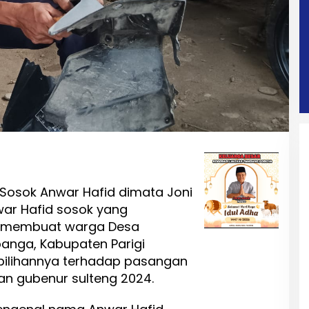
Sosok Anwar Hafid dimata Joni
war Hafid sosok yang
a membuat warga Desa
anga, Kabupaten Parigi
pilihannya terhadap pasangan
n gubenur sulteng 2024.