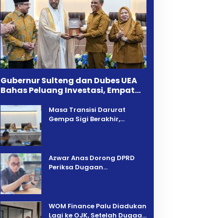
Gubernur Sulteng dan Dubes UEA
Bahas Peluang Investasi, Empat
Sektor Jadi Prioritas
Masa Transisi Darurat
Gempa Sigi Berakhir,
Pemprov Sulteng Fokus
Percepatan Pemulihan
Azwar Anas Dorong DPRD
Periksa Dugaan
Pelanggaran AMDAL di
Wilayah Tambang PT CPM
‎WOM Finance Palu Diadukan
Lagi ke OJK, Setelah Dugaan