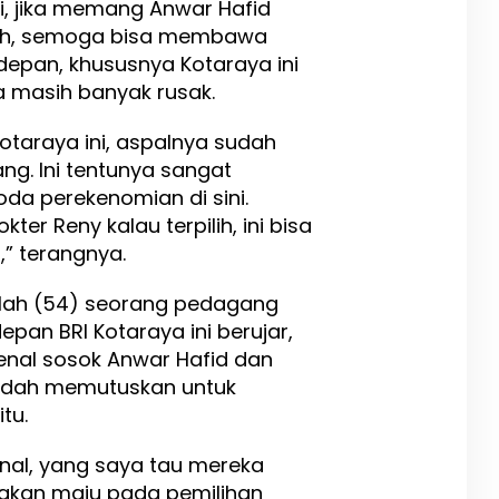
i, jika memang Anwar Hafid
ilih, semoga bisa membawa
edepan, khususnya Kotaraya ini
ya masih banyak rusak.
Kotaraya ini, aspalnya sudah
ng. Ini tentunya sangat
da perekenomian di sini.
r Reny kalau terpilih, ini bisa
” terangnya.
ilah (54) seorang pedagang
pan BRI Kotaraya ini berujar,
enal sosok Anwar Hafid dan
sudah memutuskan untuk
tu.
nal, yang saya tau mereka
 akan maju pada pemilihan