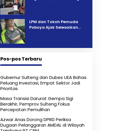
Pelelangan Kini Penarikan
Kendaraan Dipersoalkan ‎
LPM dan Tokoh Pemuda
Poboya Ajak Selesaikan
Perselisihan Dua Jurnalis
Melalui Mediasi Dan
Kekeluargaan
Pos-pos Terbaru
Gubernur Sulteng dan Dubes UEA Bahas
Peluang Investasi, Empat Sektor Jadi
Prioritas
Masa Transisi Darurat Gempa Sigi
Berakhir, Pemprov Sulteng Fokus
Percepatan Pemulihan
Azwar Anas Dorong DPRD Periksa
Dugaan Pelanggaran AMDAL di Wilayah
Tambang PT CPM