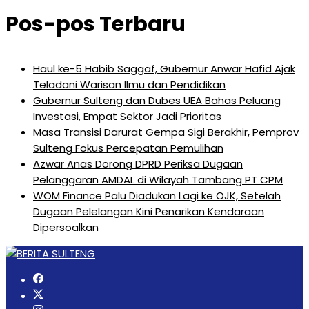
Pos-pos Terbaru
Haul ke-5 Habib Saggaf, Gubernur Anwar Hafid Ajak
Teladani Warisan Ilmu dan Pendidikan
Gubernur Sulteng dan Dubes UEA Bahas Peluang
Investasi, Empat Sektor Jadi Prioritas
Masa Transisi Darurat Gempa Sigi Berakhir, Pemprov
Sulteng Fokus Percepatan Pemulihan
Azwar Anas Dorong DPRD Periksa Dugaan
Pelanggaran AMDAL di Wilayah Tambang PT CPM
‎WOM Finance Palu Diadukan Lagi ke OJK, Setelah
Dugaan Pelelangan Kini Penarikan Kendaraan
Dipersoalkan ‎