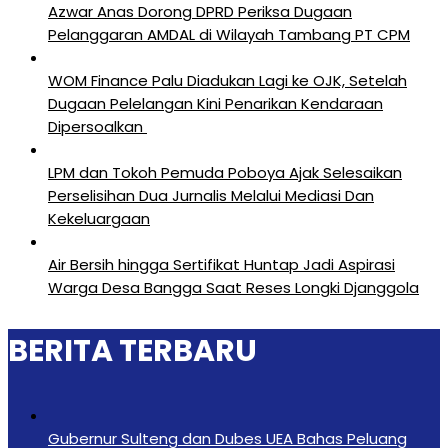
Azwar Anas Dorong DPRD Periksa Dugaan
Pelanggaran AMDAL di Wilayah Tambang PT CPM
‎WOM Finance Palu Diadukan Lagi ke OJK, Setelah
Dugaan Pelelangan Kini Penarikan Kendaraan
Dipersoalkan ‎
LPM dan Tokoh Pemuda Poboya Ajak Selesaikan
Perselisihan Dua Jurnalis Melalui Mediasi Dan
Kekeluargaan
Air Bersih hingga Sertifikat Huntap Jadi Aspirasi
Warga Desa Bangga Saat Reses Longki Djanggola
BERITA TERBARU
Gubernur Sulteng dan Dubes UEA Bahas Peluang