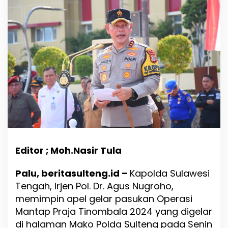
P
i
l
k
a
d
a
S
e
r
e
n
t
a
k
,
Editor ; Moh.Nasir Tula
P
o
Palu, beritasulteng.id –
Kapolda Sulawesi
l
Tengah, Irjen Pol. Dr. Agus Nugroho,
d
a
memimpin apel gelar pasukan Operasi
S
Mantap Praja Tinombala 2024 yang digelar
u
di halaman Mako Polda Sulteng pada Senin
l