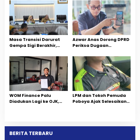
Ilmu dan Pendidikan
Sektor Jadi Prioritas
Masa Transisi Darurat
Azwar Anas Dorong DPRD
Gempa Sigi Berakhir,
Periksa Dugaan
Pemprov Sulteng Fokus
Pelanggaran AMDAL di
Percepatan Pemulihan
Wilayah Tambang PT
CPM
‎WOM Finance Palu
LPM dan Tokoh Pemuda
Diadukan Lagi ke OJK,
Poboya Ajak Selesaikan
Setelah Dugaan
Perselisihan Dua Jurnalis
Pelelangan Kini
Melalui Mediasi Dan
Penarikan Kendaraan
Kekeluargaan
Dipersoalkan ‎
BERITA TERBARU