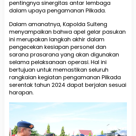
pentingnya sinergitas antar lembaga
e
dalam upaya pengamanan Pilkada.
r
s
o
Dalam amanatnya, Kapolda Sulteng
n
menyampaikan bahwa apel gelar pasukan
e
ini merupakan langkah akhir dalam
l
pengecekan kesiapan personel dan
sarana prasarana yang akan digunakan
selama pelaksanaan operasi. Hal ini
bertujuan untuk memastikan seluruh
rangkaian kegiatan pengamanan Pilkada
serentak tahun 2024 dapat berjalan sesuai
harapan.