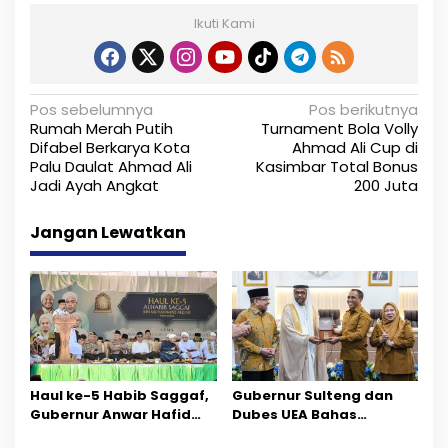
Ikuti Kami
N
Pos sebelumnya
Pos berikutnya
Rumah Merah Putih
Turnament Bola Volly
a
Difabel Berkarya Kota
Ahmad Ali Cup di
Palu Daulat Ahmad Ali
Kasimbar Total Bonus
v
Jadi Ayah Angkat
200 Juta
i
Jangan Lewatkan
g
a
s
i
p
Haul ke-5 Habib Saggaf,
Gubernur Sulteng dan
o
Gubernur Anwar Hafid
Dubes UEA Bahas
Ajak Teladani Warisan
Peluang Investasi, Empat
s