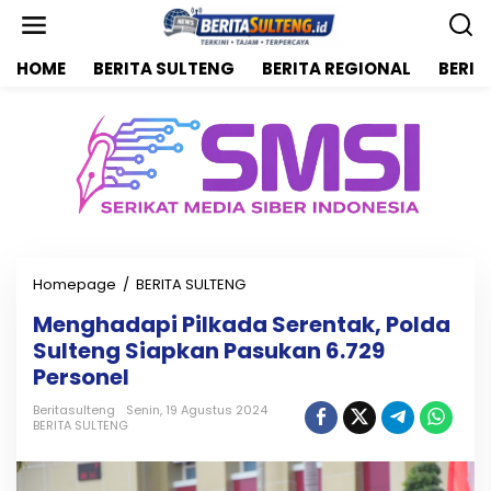
L
e
w
HOME
BERITA SULTENG
BERITA REGIONAL
BERIT
a
t
i
k
e
k
o
n
t
e
n
Homepage
/
BERITA SULTENG
M
e
Menghadapi Pilkada Serentak, Polda
n
Sulteng Siapkan Pasukan 6.729
g
h
Personel
a
d
Beritasulteng
Senin, 19 Agustus 2024
BERITA SULTENG
a
p
i