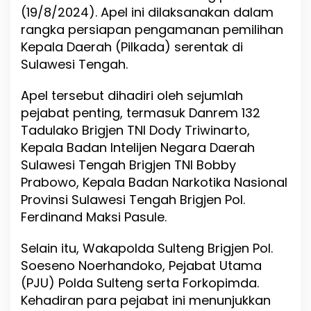
t
(19/8/2024). Apel ini dilaksanakan dalam
e
rangka persiapan pengamanan pemilihan
n
Kepala Daerah (Pilkada) serentak di
g
S
Sulawesi Tengah.
i
a
Apel tersebut dihadiri oleh sejumlah
p
pejabat penting, termasuk Danrem 132
k
a
Tadulako Brigjen TNI Dody Triwinarto,
n
Kepala Badan Intelijen Negara Daerah
P
Sulawesi Tengah Brigjen TNI Bobby
a
s
Prabowo, Kepala Badan Narkotika Nasional
u
Provinsi Sulawesi Tengah Brigjen Pol.
k
Ferdinand Maksi Pasule.
a
n
6
Selain itu, Wakapolda Sulteng Brigjen Pol.
.
Soeseno Noerhandoko, Pejabat Utama
7
(PJU) Polda Sulteng serta Forkopimda.
2
9
Kehadiran para pejabat ini menunjukkan
P