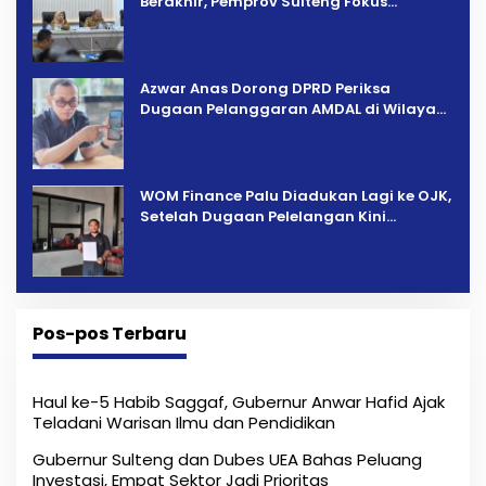
Berakhir, Pemprov Sulteng Fokus
Percepatan Pemulihan
Azwar Anas Dorong DPRD Periksa
Dugaan Pelanggaran AMDAL di Wilayah
Tambang PT CPM
‎WOM Finance Palu Diadukan Lagi ke OJK,
Setelah Dugaan Pelelangan Kini
Penarikan Kendaraan Dipersoalkan ‎
Pos-pos Terbaru
Haul ke-5 Habib Saggaf, Gubernur Anwar Hafid Ajak
Teladani Warisan Ilmu dan Pendidikan
Gubernur Sulteng dan Dubes UEA Bahas Peluang
Investasi, Empat Sektor Jadi Prioritas