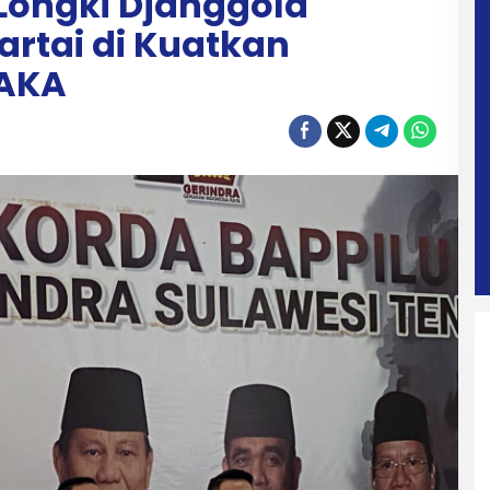
Longki Djanggola
rtai di Kuatkan
 AKA