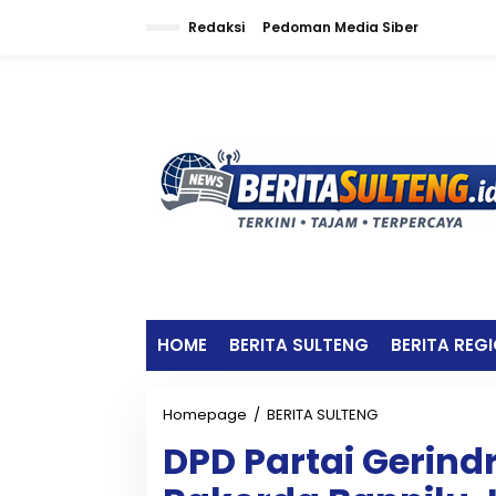
L
Redaksi
Pedoman Media Siber
e
w
a
t
i
k
e
k
o
n
t
e
n
HOME
BERITA SULTENG
BERITA REG
Homepage
/
BERITA SULTENG
D
P
DPD Partai Gerind
D
P