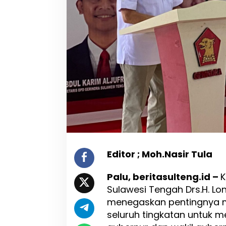
r
R
a
k
o
r
d
a
B
a
p
p
i
l
u
,
Editor ; Moh.Nasir Tula
L
o
Palu, beritasulteng.id –
K
n
g
Sulawesi Tengah Drs.H. Lon
k
menegaskan pentingnya m
i
seluruh tingkatan untuk
D
j