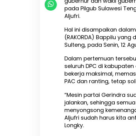
gubernur dan wakil gubern
a
pada Pilgub Sulawesi Ten
n
Aljufri.
g
g
Hal ini disampaikan dala
o
l
(RAKORDA) Bappilu yang di
a
Sulteng, pada Senin, 12 Ag
T
e
Dalam pertemuan tersebu
k
a
seluruh DPC di kabupaten 
n
bekerja maksimal, memasti
k
PAC dan ranting, tetap sol
a
n
M
“Mesin partai Gerindra sud
e
jalankan, sehingga semua
s
menyongsong kemenangan
i
n
Aljufri sudah harus kita an
P
Longky.
a
r