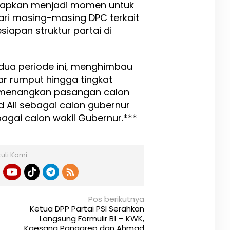
harapkan menjadi momen untuk
ri masing-masing DPC terkait
esiapan struktur partai di
dua periode ini, menghimbau
kar rumput hingga tingkat
emenangkan pasangan calon
 Ali sebagai calon gubernur
bagai calon wakil Gubernur.***
kuti Kami
Pos berikutnya
Ketua DPP Partai PSI Serahkan
Langsung Formulir B1 – KWK,
Kaesang Pangarep dan Ahmad