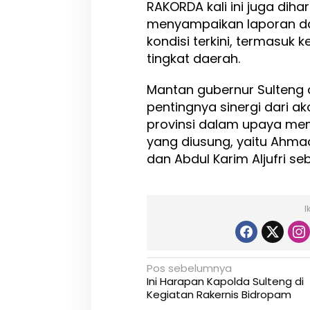
RAKORDA kali ini juga di
t
a
menyampaikan laporan da
i
kondisi terkini, termasuk k
d
tingkat daerah.
i
K
u
Mantan gubernur Sulteng 
a
pentingnya sinergi dari a
t
provinsi dalam upaya m
k
a
yang diusung, yaitu Ahmad
n
dan Abdul Karim Aljufri se
M
e
n
a
I
n
g
k
a
N
Pos sebelumnya
n
Ini Harapan Kapolda Sulteng di
A
a
Kegiatan Rakernis Bidropam
A
-