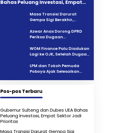
Bahas Peluang Investasi, Empat
Sektor Jadi Prioritas
Masa Transisi Darurat
Gempa Sigi Berakhir,
Pemprov Sulteng Fokus
Percepatan Pemulihan
Azwar Anas Dorong DPRD
Periksa Dugaan
Pelanggaran AMDAL di
Wilayah Tambang PT CPM
‎WOM Finance Palu Diadukan
Lagi ke OJK, Setelah Dugaan
Pelelangan Kini Penarikan
Kendaraan Dipersoalkan ‎
LPM dan Tokoh Pemuda
Poboya Ajak Selesaikan
Perselisihan Dua Jurnalis
Melalui Mediasi Dan
Kekeluargaan
Pos-pos Terbaru
Gubernur Sulteng dan Dubes UEA Bahas
Peluang Investasi, Empat Sektor Jadi
Prioritas
Masa Transisi Darurat Gempa Sigi