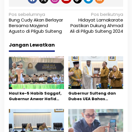
N
Pos sebelumnya
Pos berikutnya
Bung Cudy Akan Berlayar
Hidayat Lamakarate
a
Bersama Mayjend
Pastikan Dukung Ahmad
Agusto di Pilgub Sulteng
Ali di Pilgub Sulteng 2024
v
i
Jangan Lewatkan
g
a
s
i
p
Haul ke-5 Habib Saggaf,
Gubernur Sulteng dan
Gubernur Anwar Hafid
Dubes UEA Bahas
o
Ajak Teladani Warisan
Peluang Investasi, Empat
Ilmu dan Pendidikan
Sektor Jadi Prioritas
s