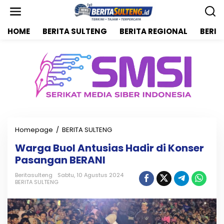
L
e
w
HOME
BERITA SULTENG
BERITA REGIONAL
BERIT
a
t
i
k
e
k
o
n
t
e
n
Homepage
/
BERITA SULTENG
W
a
Warga Buol Antusias Hadir di Konser
r
Pasangan BERANI
g
a
Beritasulteng
Sabtu, 10 Agustus 2024
B
BERITA SULTENG
u
o
l
A