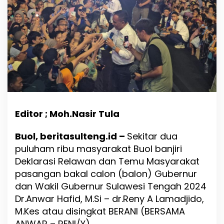
n
t
u
s
i
a
s
H
a
d
i
r
Editor ; Moh.Nasir Tula
d
i
K
Buol, beritasulteng.id –
Sekitar dua
o
puluham ribu masyarakat Buol banjiri
n
Deklarasi Relawan dan Temu Masyarakat
s
e
pasangan bakal calon (balon) Gubernur
r
dan Wakil Gubernur Sulawesi Tengah 2024
P
Dr.Anwar Hafid, M.Si – dr.Reny A Lamadjido,
a
s
M.Kes atau disingkat BERANI (BERSAMA
a
ANWAR – RENI/Y).