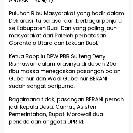
n
g
Puluhan Ribu Masyarakat yang hadir dalam
a
n
Deklarasi itu berasal dari berbagai penjuru
B
se Kabupaten Buol. Dan yang paling jauh
E
masyarakat dari Paleleh perbatasan
R
Gorontalo Utara dan Lakuan Buol.
A
N
I
Ketua Bappilu DPW PBB Sulteng Deny
Rismawan dalam orasinya di depan 20an
ribu massa menegaskan pasangan balon
Gubernur dan Wakil Gubernur BERANI
sudah sangat paripurna.
Bagaimana tidak, pasangan BERANI pernah
jadi Kepala Desa, Camat, Asisten
Pemerintahan, Bupati Morowali dua
periode dan anggota DPR RI.