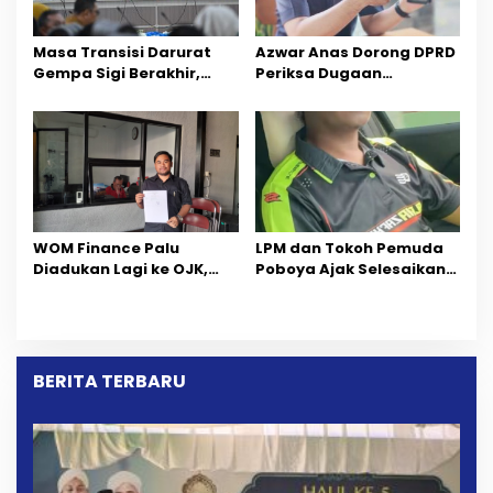
Masa Transisi Darurat
Azwar Anas Dorong DPRD
Gempa Sigi Berakhir,
Periksa Dugaan
Pemprov Sulteng Fokus
Pelanggaran AMDAL di
Percepatan Pemulihan
Wilayah Tambang PT
CPM
‎WOM Finance Palu
LPM dan Tokoh Pemuda
Diadukan Lagi ke OJK,
Poboya Ajak Selesaikan
Setelah Dugaan
Perselisihan Dua Jurnalis
Pelelangan Kini
Melalui Mediasi Dan
Penarikan Kendaraan
Kekeluargaan
Dipersoalkan ‎
BERITA TERBARU