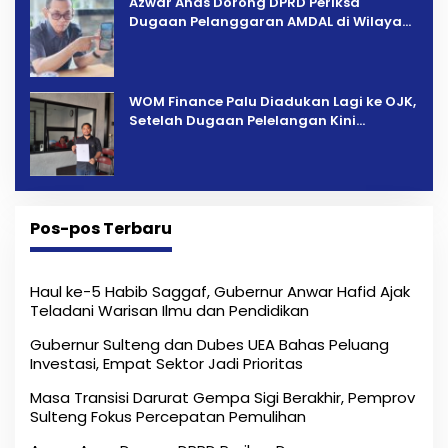
Azwar Anas Dorong DPRD Periksa
Dugaan Pelanggaran AMDAL di Wilayah
Tambang PT CPM
‎WOM Finance Palu Diadukan Lagi ke OJK,
Setelah Dugaan Pelelangan Kini
Penarikan Kendaraan Dipersoalkan ‎
Pos-pos Terbaru
Haul ke-5 Habib Saggaf, Gubernur Anwar Hafid Ajak
Teladani Warisan Ilmu dan Pendidikan
Gubernur Sulteng dan Dubes UEA Bahas Peluang
Investasi, Empat Sektor Jadi Prioritas
Masa Transisi Darurat Gempa Sigi Berakhir, Pemprov
Sulteng Fokus Percepatan Pemulihan