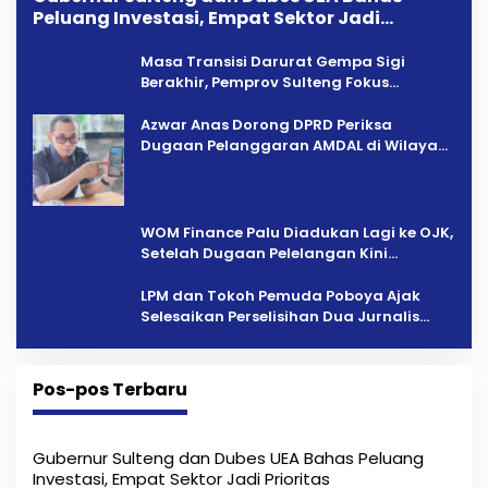
Peluang Investasi, Empat Sektor Jadi
Prioritas
Masa Transisi Darurat Gempa Sigi
Berakhir, Pemprov Sulteng Fokus
Percepatan Pemulihan
Azwar Anas Dorong DPRD Periksa
Dugaan Pelanggaran AMDAL di Wilayah
Tambang PT CPM
‎WOM Finance Palu Diadukan Lagi ke OJK,
Setelah Dugaan Pelelangan Kini
Penarikan Kendaraan Dipersoalkan ‎
LPM dan Tokoh Pemuda Poboya Ajak
Selesaikan Perselisihan Dua Jurnalis
Melalui Mediasi Dan Kekeluargaan
Pos-pos Terbaru
Gubernur Sulteng dan Dubes UEA Bahas Peluang
Investasi, Empat Sektor Jadi Prioritas