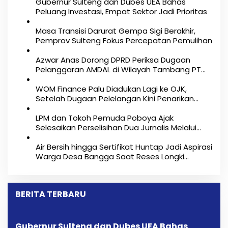
Gubernur Sulteng dan Dubes UEA Bahas
i
Peluang Investasi, Empat Sektor Jadi Prioritas
p
Masa Transisi Darurat Gempa Sigi Berakhir,
Pemprov Sulteng Fokus Percepatan Pemulihan
o
Azwar Anas Dorong DPRD Periksa Dugaan
s
Pelanggaran AMDAL di Wilayah Tambang PT
CPM
‎WOM Finance Palu Diadukan Lagi ke OJK,
Setelah Dugaan Pelelangan Kini Penarikan
Kendaraan Dipersoalkan ‎
LPM dan Tokoh Pemuda Poboya Ajak
Selesaikan Perselisihan Dua Jurnalis Melalui
Mediasi Dan Kekeluargaan
Air Bersih hingga Sertifikat Huntap Jadi Aspirasi
Warga Desa Bangga Saat Reses Longki
Djanggola
BERITA TERBARU
Gubernur Sulteng dan Dubes UEA Bahas