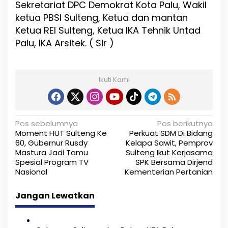
Sekretariat DPC Demokrat Kota Palu, Wakil
ketua PBSI Sulteng, Ketua dan mantan
Ketua REI Sulteng, Ketua IKA Tehnik Untad
Palu, IKA Arsitek. ( Sir )
Ikuti Kami
N
Pos sebelumnya
Pos berikutnya
Moment HUT Sulteng Ke
Perkuat SDM Di Bidang
a
60, Gubernur Rusdy
Kelapa Sawit, Pemprov
Mastura Jadi Tamu
Sulteng Ikut Kerjasama
v
Spesial Program TV
SPK Bersama Dirjend
i
Nasional
Kementerian Pertanian
g
Jangan Lewatkan
a
s