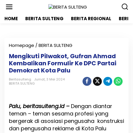
L
e
w
HOME
BERITA SULTENG
BERITA REGIONAL
BERIT
a
t
i
k
e
Homepage
/
BERITA SULTENG
M
k
e
o
Mengikuti Pilwakot, Gufran Ahmad
n
n
Kembalikan Formulir Ke DPC Partai
g
t
i
Demokrat Kota Palu
e
k
n
u
Beritasulteng
Jumat, 3 Mei 2024
BERITA SULTENG
t
i
P
i
Palu, beritasulteng.id –
Dengan diantar
l
teman – teman sesama profesi yang
w
a
bergerak di asosiasi pengusaha konstruksi
k
dan pengusaha reklame di Kota Palu
o