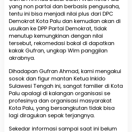
o
yang non partai dan berbasis pengusaha,
r
tentu ini bisa menjadi nilai plus dari DPC
m
Demokrat Kota Palu dan kemudian akan di
u
l
usulkan ke DPP Partai Demokrat, tidak
i
menutup kemungkinan dengan nilai
r
tersebut, rekomedasi bakal di dapatkan
K
e
kakak Gufran, ungkap Wim panggilan
D
akrabnya.
P
C
Dihadapan Gufran Ahmad, kami mengakui
P
a
sosok dan figur mantan Ketua Inkido
r
Sulawesi Tengah ini, sangat familier di Kota
t
Palu apalagi di kalangan organisasi se
a
profesinya dan organisasi masyarakat
i
D
Kota Palu, yang bersangkutan tidak bisa
e
lagi diragukan sepak terjangnya.
m
o
Sekedar informasi sampai saat ini belum
k