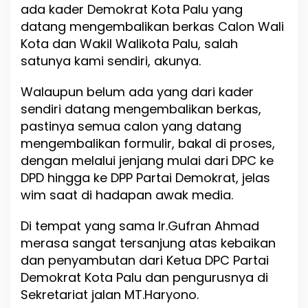
r
ada kader Demokrat Kota Palu yang
a
datang mengembalikan berkas Calon Wali
t
Kota dan Wakil Walikota Palu, salah
K
o
satunya kami sendiri, akunya.
t
a
Walaupun belum ada yang dari kader
P
sendiri datang mengembalikan berkas,
a
l
pastinya semua calon yang datang
u
mengembalikan formulir, bakal di proses,
dengan melalui jenjang mulai dari DPC ke
DPD hingga ke DPP Partai Demokrat, jelas
wim saat di hadapan awak media.
Di tempat yang sama Ir.Gufran Ahmad
merasa sangat tersanjung atas kebaikan
dan penyambutan dari Ketua DPC Partai
Demokrat Kota Palu dan pengurusnya di
Sekretariat jalan MT.Haryono.