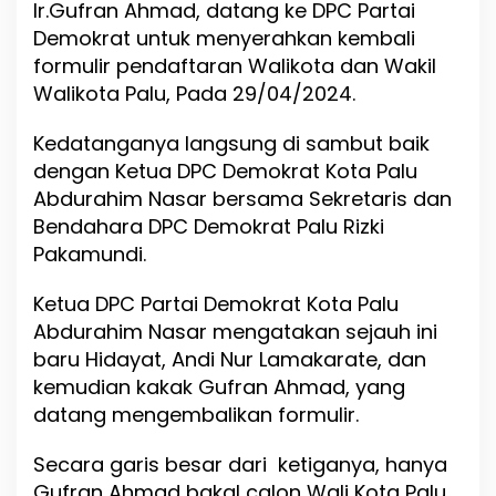
Ir.Gufran Ahmad, datang ke DPC Partai
t
,
Demokrat untuk menyerahkan kembali
G
formulir pendaftaran Walikota dan Wakil
u
Walikota Palu, Pada 29/04/2024.
f
r
a
Kedatanganya langsung di sambut baik
n
dengan Ketua DPC Demokrat Kota Palu
A
Abdurahim Nasar bersama Sekretaris dan
h
m
Bendahara DPC Demokrat Palu Rizki
a
Pakamundi.
d
K
Ketua DPC Partai Demokrat Kota Palu
e
m
Abdurahim Nasar mengatakan sejauh ini
b
baru Hidayat, Andi Nur Lamakarate, dan
a
kemudian kakak Gufran Ahmad, yang
l
i
datang mengembalikan formulir.
k
a
Secara garis besar dari ketiganya, hanya
n
Gufran Ahmad bakal calon Wali Kota Palu
F