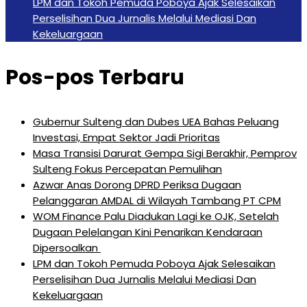
LPM dan Tokoh Pemuda Poboya Ajak Selesaikan
Perselisihan Dua Jurnalis Melalui Mediasi Dan
Kekeluargaan
Pos-pos Terbaru
Gubernur Sulteng dan Dubes UEA Bahas Peluang
Investasi, Empat Sektor Jadi Prioritas
Masa Transisi Darurat Gempa Sigi Berakhir, Pemprov
Sulteng Fokus Percepatan Pemulihan
Azwar Anas Dorong DPRD Periksa Dugaan
Pelanggaran AMDAL di Wilayah Tambang PT CPM
‎WOM Finance Palu Diadukan Lagi ke OJK, Setelah
Dugaan Pelelangan Kini Penarikan Kendaraan
Dipersoalkan ‎
LPM dan Tokoh Pemuda Poboya Ajak Selesaikan
Perselisihan Dua Jurnalis Melalui Mediasi Dan
Kekeluargaan