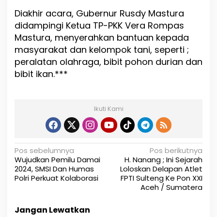
Diakhir acara, Gubernur Rusdy Mastura
didampingi Ketua TP-PKK Vera Rompas
Mastura, menyerahkan bantuan kepada
masyarakat dan kelompok tani, seperti ;
peralatan olahraga, bibit pohon durian dan
bibit ikan.***
Ikuti Kami
N
Pos sebelumnya
Pos berikutnya
Wujudkan Pemilu Damai
H. Nanang ; Ini Sejarah
a
2024, SMSI Dan Humas
Loloskan Delapan Atlet
Polri Perkuat Kolaborasi
FPTI Sulteng Ke Pon XXI
v
Aceh / Sumatera
i
Jangan Lewatkan