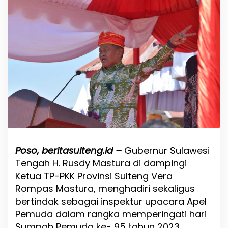
a
r
i
S
u
m
p
a
h
P
e
m
u
d
a
D
Poso, beritasulteng.id –
Gubernur Sulawesi
i
Tengah H. Rusdy Mastura di dampingi
D
Ketua TP-PKK Provinsi Sulteng Vera
e
s
Rompas Mastura, menghadiri sekaligus
a
bertindak sebagai inspektur upacara Apel
W
Pemuda dalam rangka memperingati hari
u
a
Sumpah Pemuda ke- 95 tahun 2023