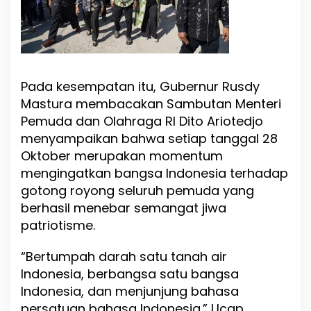
o
l
a
b
o
r
Pada kesempatan itu, Gubernur Rusdy
a
Mastura membacakan Sambutan Menteri
s
i
Pemuda dan Olahraga RI Dito Ariotedjo
M
menyampaikan bahwa setiap tanggal 28
e
Oktober merupakan momentum
m
a
mengingatkan bangsa Indonesia terhadap
j
gotong royong seluruh pemuda yang
u
berhasil menebar semangat jiwa
k
patriotisme.
a
n
N
“Bertumpah darah satu tanah air
e
Indonesia, berbangsa satu bangsa
g
Indonesia, dan menjunjung bahasa
e
r
persatuan bahasa Indonesia.” Ucap