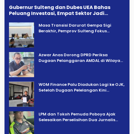
Gubernur Sulteng dan Dubes UEA Bahas
Peluang Investasi, Empat Sektor Jadi
Prioritas
Masa Transisi Darurat Gempa Sigi
Berakhir, Pemprov Sulteng Fokus
Percepatan Pemulihan
Azwar Anas Dorong DPRD Periksa
Dugaan Pelanggaran AMDAL di Wilayah
Tambang PT CPM
‎WOM Finance Palu Diadukan Lagi ke OJK,
Setelah Dugaan Pelelangan Kini
Penarikan Kendaraan Dipersoalkan ‎
LPM dan Tokoh Pemuda Poboya Ajak
Selesaikan Perselisihan Dua Jurnalis
Melalui Mediasi Dan Kekeluargaan