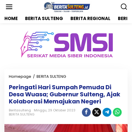
L
e
w
HOME
BERITA SULTENG
BERITA REGIONAL
BERIT
a
t
i
k
e
k
o
n
t
e
n
Homepage
/
BERITA SULTENG
P
e
Peringati Hari Sumpah Pemuda Di
r
Desa Wuasa; Gubernur Sulteng, Ajak
i
n
Kolaborasi Memajukan Negeri
g
a
Beritasulteng
Minggu, 29 Oktober 2023
BERITA SULTENG
t
i
H