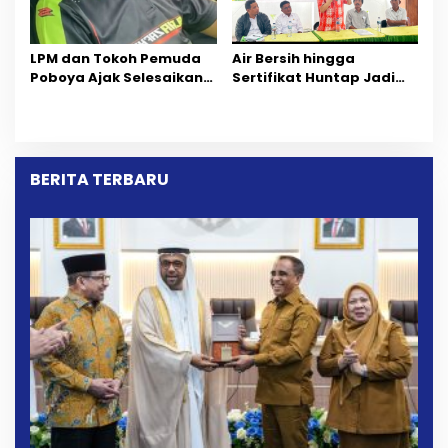
LPM dan Tokoh Pemuda
Air Bersih hingga
Poboya Ajak Selesaikan
Sertifikat Huntap Jadi
Perselisihan Dua Jurnalis
Aspirasi Warga Desa
Melalui Mediasi Dan
Bangga Saat Reses
Kekeluargaan
Longki Djanggola
BERITA TERBARU