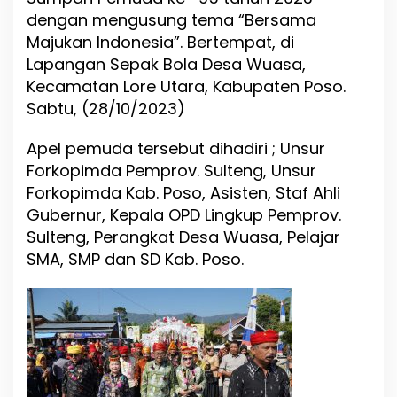
s
dengan mengusung tema “Bersama
a
Majukan Indonesia”. Bertempat, di
;
G
Lapangan Sepak Bola Desa Wuasa,
u
Kecamatan Lore Utara, Kabupaten Poso.
b
Sabtu, (28/10/2023)
e
r
n
Apel pemuda tersebut dihadiri ; Unsur
u
Forkopimda Pemprov. Sulteng, Unsur
r
Forkopimda Kab. Poso, Asisten, Staf Ahli
S
u
Gubernur, Kepala OPD Lingkup Pemprov.
l
Sulteng, Perangkat Desa Wuasa, Pelajar
t
SMA, SMP dan SD Kab. Poso.
e
n
g
,
A
j
a
k
K