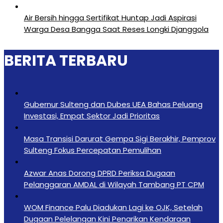
Air Bersih hingga Sertifikat Huntap Jadi Aspirasi
Warga Desa Bangga Saat Reses Longki Djanggola
BERITA TERBARU
Gubernur Sulteng dan Dubes UEA Bahas Peluang
Investasi, Empat Sektor Jadi Prioritas
Masa Transisi Darurat Gempa Sigi Berakhir, Pemprov
Sulteng Fokus Percepatan Pemulihan
Azwar Anas Dorong DPRD Periksa Dugaan
Pelanggaran AMDAL di Wilayah Tambang PT CPM
‎WOM Finance Palu Diadukan Lagi ke OJK, Setelah
Dugaan Pelelangan Kini Penarikan Kendaraan