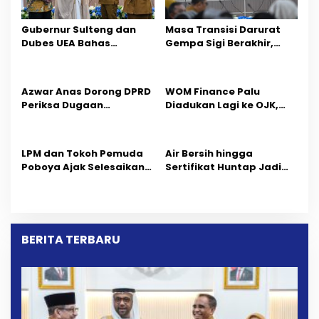
p
Gubernur Sulteng dan
Masa Transisi Darurat
o
Dubes UEA Bahas
Gempa Sigi Berakhir,
Peluang Investasi, Empat
Pemprov Sulteng Fokus
s
Sektor Jadi Prioritas
Percepatan Pemulihan
Azwar Anas Dorong DPRD
‎WOM Finance Palu
Periksa Dugaan
Diadukan Lagi ke OJK,
Pelanggaran AMDAL di
Setelah Dugaan
Wilayah Tambang PT
Pelelangan Kini
CPM
Penarikan Kendaraan
LPM dan Tokoh Pemuda
Air Bersih hingga
Dipersoalkan ‎
Poboya Ajak Selesaikan
Sertifikat Huntap Jadi
Perselisihan Dua Jurnalis
Aspirasi Warga Desa
Melalui Mediasi Dan
Bangga Saat Reses
Kekeluargaan
Longki Djanggola
BERITA TERBARU