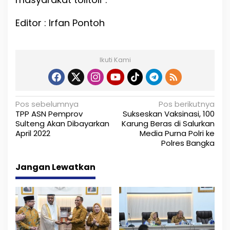
Editor : Irfan Pontoh
Ikuti Kami
N
Pos sebelumnya
Pos berikutnya
TPP ASN Pemprov
Sukseskan Vaksinasi, 100
a
Sulteng Akan Dibayarkan
Karung Beras di Salurkan
April 2022
Media Purna Polri ke
v
Polres Bangka
i
Jangan Lewatkan
g
a
s
i