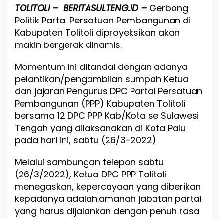
a
TOLITOLI – BERITASULTENG.ID –
Gerbong
n
Politik Partai Persatuan Pembangunan di
d
o
Kabupaten Tolitoli diproyeksikan akan
M
makin bergerak dinamis.
o
h
Momentum ini ditandai dengan adanya
a
m
pelantikan/pengambilan sumpah Ketua
m
dan jajaran Pengurus DPC Partai Persatuan
a
Pembangunan (PPP) Kabupaten Tolitoli
d
S
bersama 12 DPC PPP Kab/Kota se Sulawesi
a
Tengah yang dilaksanakan di Kota Palu
l
pada hari ini, sabtu (26/3-2022)
e
h
,
Melalui sambungan telepon sabtu
P
(26/3/2022), Ketua DPC PPP Tolitoli
P
menegaskan, kepercayaan yang diberikan
P
T
kepadanya adalah.amanah jabatan partai
o
yang harus dijalankan dengan penuh rasa
l