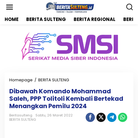
L
e
w
HOME
BERITA SULTENG
BERITA REGIONAL
BERIT
a
t
i
k
e
k
o
n
t
e
n
Homepage
/
BERITA SULTENG
D
i
Dibawah Komando Mohammad
b
Saleh, PPP Tolitoli Kembali Bertekad
a
w
Menangkan Pemilu 2024
a
h
Beritasulteng
Sabtu, 26 Maret 2022
BERITA SULTENG
K
o
m