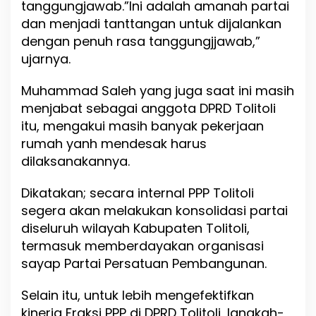
tanggungjawab.”Ini adalah amanah partai
i
t
dan menjadi tanttangan untuk dijalankan
o
dengan penuh rasa tanggungjjawab,”
l
ujarnya.
i
K
e
Muhammad Saleh yang juga saat ini masih
m
menjabat sebagai anggota DPRD Tolitoli
b
itu, mengakui masih banyak pekerjaan
a
l
rumah yanh mendesak harus
i
dilaksanakannya.
B
e
Dikatakan; secara internal PPP Tolitoli
r
t
segera akan melakukan konsolidasi partai
e
diseluruh wilayah Kabupaten Tolitoli,
k
termasuk memberdayakan organisasi
a
sayap Partai Persatuan Pembangunan.
d
M
e
Selain itu, untuk lebih mengefektifkan
n
kinerja Fraksi PPP di DPRD Tolitoli, langkah-
a