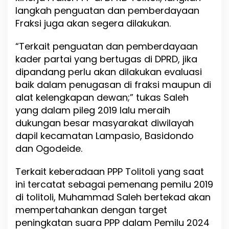
langkah penguatan dan pemberdayaan
n
g
Fraksi juga akan segera dilakukan.
k
a
“Terkait penguatan dan pemberdayaan
n
kader partai yang bertugas di DPRD, jika
P
e
dipandang perlu akan dilakukan evaluasi
m
baik dalam penugasan di fraksi maupun di
i
alat kelengkapan dewan;” tukas Saleh
l
u
yang dalam pileg 2019 lalu meraih
2
dukungan besar masyarakat diwilayah
0
dapil kecamatan Lampasio, Basidondo
2
4
dan Ogodeide.
Terkait keberadaan PPP Tolitoli yang saat
ini tercatat sebagai pemenang pemilu 2019
di tolitoli, Muhammad Saleh bertekad akan
mempertahankan dengan target
peningkatan suara PPP dalam Pemilu 2024