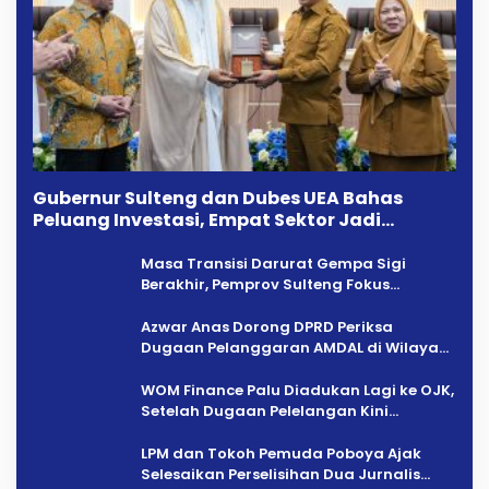
Gubernur Sulteng dan Dubes UEA Bahas
Peluang Investasi, Empat Sektor Jadi
Prioritas
Masa Transisi Darurat Gempa Sigi
Berakhir, Pemprov Sulteng Fokus
Percepatan Pemulihan
Azwar Anas Dorong DPRD Periksa
Dugaan Pelanggaran AMDAL di Wilayah
Tambang PT CPM
‎WOM Finance Palu Diadukan Lagi ke OJK,
Setelah Dugaan Pelelangan Kini
Penarikan Kendaraan Dipersoalkan ‎
LPM dan Tokoh Pemuda Poboya Ajak
Selesaikan Perselisihan Dua Jurnalis