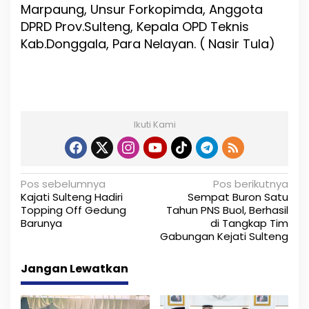
Marpaung, Unsur Forkopimda, Anggota
DPRD Prov.Sulteng, Kepala OPD Teknis
Kab.Donggala, Para Nelayan. ( Nasir Tula)
Ikuti Kami
N
Pos sebelumnya
Pos berikutnya
Kajati Sulteng Hadiri
Sempat Buron Satu
a
Topping Off Gedung
Tahun PNS Buol, Berhasil
Barunya
di Tangkap Tim
v
Gabungan Kejati Sulteng
i
Jangan Lewatkan
g
a