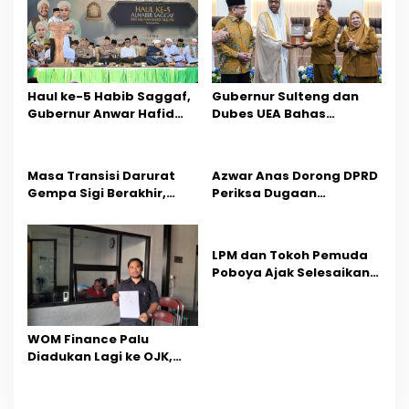
s
i
p
Haul ke-5 Habib Saggaf,
Gubernur Sulteng dan
o
Gubernur Anwar Hafid
Dubes UEA Bahas
Ajak Teladani Warisan
Peluang Investasi, Empat
s
Ilmu dan Pendidikan
Sektor Jadi Prioritas
Masa Transisi Darurat
Azwar Anas Dorong DPRD
Gempa Sigi Berakhir,
Periksa Dugaan
Pemprov Sulteng Fokus
Pelanggaran AMDAL di
Percepatan Pemulihan
Wilayah Tambang PT
CPM
LPM dan Tokoh Pemuda
Poboya Ajak Selesaikan
Perselisihan Dua Jurnalis
Melalui Mediasi Dan
Kekeluargaan
‎WOM Finance Palu
Diadukan Lagi ke OJK,
Setelah Dugaan
Pelelangan Kini
Penarikan Kendaraan