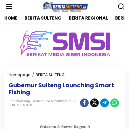
L
e
w
HOME
BERITA SULTENG
BERITA REGIONAL
BERIT
a
t
i
k
e
k
o
n
t
e
n
Homepage
/
BERITA SULTENG
G
u
Gubernur Sulteng Launching Smart
b
Fishing
e
r
Beritasulteng
Selasa, 23 November 2021
n
BERITA SULTENG
u
r
S
u
Gubernur Sulawesi Tengah H.