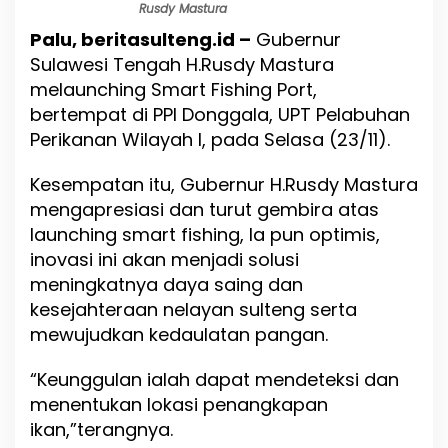
l
Rusdy Mastura
t
Palu, beritasulteng.id –
Gubernur
e
n
Sulawesi Tengah H.Rusdy Mastura
g
melaunching Smart Fishing Port,
L
bertempat di PPI Donggala, UPT Pelabuhan
a
u
Perikanan Wilayah I, pada Selasa (23/11).
n
c
Kesempatan itu, Gubernur H.Rusdy Mastura
h
mengapresiasi dan turut gembira atas
i
n
launching smart fishing, Ia pun optimis,
g
inovasi ini akan menjadi solusi
S
meningkatnya daya saing dan
m
a
kesejahteraan nelayan sulteng serta
r
mewujudkan kedaulatan pangan.
t
F
“Keunggulan ialah dapat mendeteksi dan
i
s
menentukan lokasi penangkapan
h
ikan,”terangnya.
i