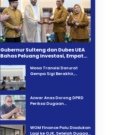
 Finance Palu
LPM dan Tokoh Pemuda
ukan Lagi ke OJK,
Poboya Ajak Selesaikan
lah Dugaan
Perselisihan Dua
langan Kini
Jurnalis Melalui Mediasi
rikan Kendaraan
Dan Kekeluargaan
rsoalkan ‎
Gubernur Sulteng dan Dubes UEA
Bahas Peluang Investasi, Empat
Sektor Jadi Prioritas
Masa Transisi Darurat
Gempa Sigi Berakhir,
Pemprov Sulteng Fokus
Percepatan Pemulihan
Azwar Anas Dorong DPRD
Periksa Dugaan
Pelanggaran AMDAL di
Wilayah Tambang PT CPM
‎WOM Finance Palu Diadukan
Lagi ke OJK, Setelah Dugaan