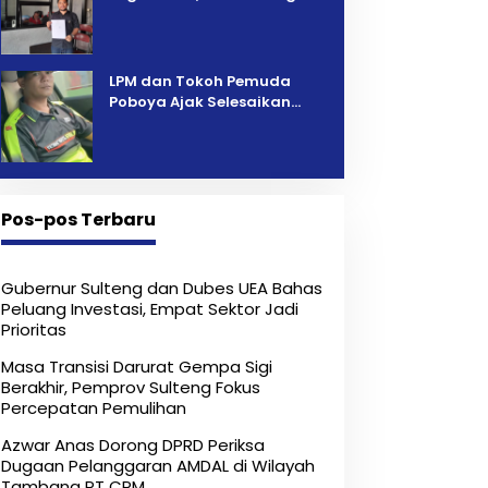
Pelelangan Kini Penarikan
Kendaraan Dipersoalkan ‎
LPM dan Tokoh Pemuda
Poboya Ajak Selesaikan
Perselisihan Dua Jurnalis
Melalui Mediasi Dan
Kekeluargaan
Pos-pos Terbaru
Gubernur Sulteng dan Dubes UEA Bahas
Peluang Investasi, Empat Sektor Jadi
Prioritas
Masa Transisi Darurat Gempa Sigi
Berakhir, Pemprov Sulteng Fokus
Percepatan Pemulihan
Azwar Anas Dorong DPRD Periksa
Dugaan Pelanggaran AMDAL di Wilayah
Tambang PT CPM