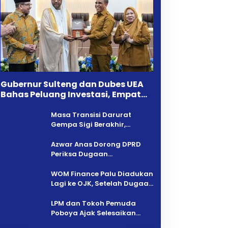
Gubernur Sulteng dan Dubes UEA
Bahas Peluang Investasi, Empat
Sektor Jadi Prioritas
Masa Transisi Darurat
Gempa Sigi Berakhir,
Pemprov Sulteng Fokus
Percepatan Pemulihan
Azwar Anas Dorong DPRD
Periksa Dugaan
Pelanggaran AMDAL di
Wilayah Tambang PT CPM
‎WOM Finance Palu Diadukan
Lagi ke OJK, Setelah Dugaan
Pelelangan Kini Penarikan
Kendaraan Dipersoalkan ‎
LPM dan Tokoh Pemuda
Poboya Ajak Selesaikan
Perselisihan Dua Jurnalis