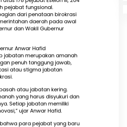
i atas 178 pejabat Eselon III, 204
uh pejabat fungsional.
bagian dari penataan birokrasi
emerintahan daerah pada awal
nur dan Wakil Gubernur
rnur Anwar Hafid
p jabatan merupakan amanah
ngan penuh tanggung jawab,
asi atau stigma jabatan
krasi.
 basah atau jabatan kering.
anah yang harus disyukuri dan
ya. Setiap jabatan memiliki
ovasi,” ujar Anwar Hafid.
bahwa para pejabat yang baru