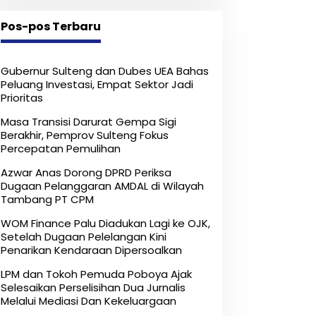
Melalui Mediasi Dan
Kekeluargaan
Pos-pos Terbaru
Gubernur Sulteng dan Dubes UEA Bahas
Peluang Investasi, Empat Sektor Jadi
Prioritas
Masa Transisi Darurat Gempa Sigi
Berakhir, Pemprov Sulteng Fokus
Percepatan Pemulihan
Azwar Anas Dorong DPRD Periksa
Dugaan Pelanggaran AMDAL di Wilayah
Tambang PT CPM
‎WOM Finance Palu Diadukan Lagi ke OJK,
Setelah Dugaan Pelelangan Kini
Penarikan Kendaraan Dipersoalkan ‎
LPM dan Tokoh Pemuda Poboya Ajak
Selesaikan Perselisihan Dua Jurnalis
Melalui Mediasi Dan Kekeluargaan