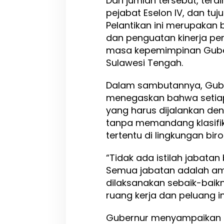
Dari jumlah tersebut, terdir
r
pejabat Eselon IV, dan tuj
o
Pelantikan ini merupakan 
v
dan penguatan kinerja p
S
u
masa kepemimpinan Guber
l
Sulawesi Tengah.
a
w
Dalam sambutannya, Gube
e
s
menegaskan bahwa setia
i
yang harus dijalankan de
T
tanpa memandang klasifik
e
n
tertentu di lingkungan biro
g
a
“Tidak ada istilah jabatan
h
Semua jabatan adalah am
dilaksanakan sebaik-baikn
ruang kerja dan peluang in
Gubernur menyampaikan 