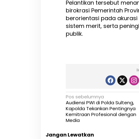
Pelantikan tersebut mena
birokrasi Pemerintah Prov
berorientasi pada akurasi
sistem merit, serta penin
publik.
I
N
Pos sebelumnya
Audiensi PWI di Polda Sulteng,
a
Kapolda Tekankan Pentingnya
Kemitraan Profesional dengan
v
Media
i
Jangan Lewatkan