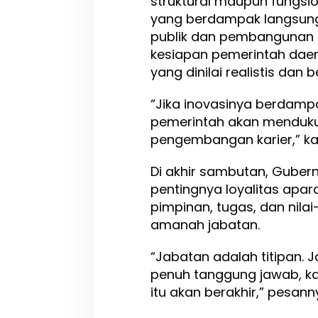
struktural maupun fungsio
yang berdampak langsung
publik dan pembangunan 
kesiapan pemerintah dae
yang dinilai realistis dan 
“Jika inovasinya berdamp
pemerintah akan mendukun
pengembangan karier,” ka
Di akhir sambutan, Guber
pentingnya loyalitas apar
pimpinan, tugas, dan nila
amanah jabatan.
“Jabatan adalah titipan. Ja
penuh tanggung jawab, k
itu akan berakhir,” pesann