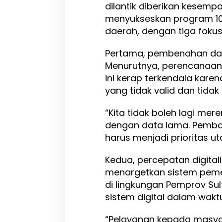
dilantik diberikan kesem
menyukseskan program 100
daerah, dengan tiga foku
Pertama, pembenahan dan
Menurutnya, perencanaa
ini kerap terkendala kar
yang tidak valid dan tidak
“Kita tidak boleh lagi m
dengan data lama. Pemba
harus menjadi prioritas u
Kedua, percepatan digital
menargetkan sistem peme
di lingkungan Pemprov Su
sistem digital dalam wakt
“Pelayanan kepada masyara