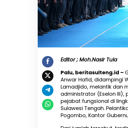
a
f
i
d
L
a
n
t
i
k
3
Editor ; Moh.Nasir Tula
8
9
Palu, beritasulteng.id –
G
P
Anwar Hafid, didampingi W
e
j
Lamadjido, melantik dan
a
administrator (Eselon III),
b
pejabat fungsional di ling
a
t
Sulawesi Tengah. Pelanti
P
Pogombo, Kantor Gubernur 
e
m
p