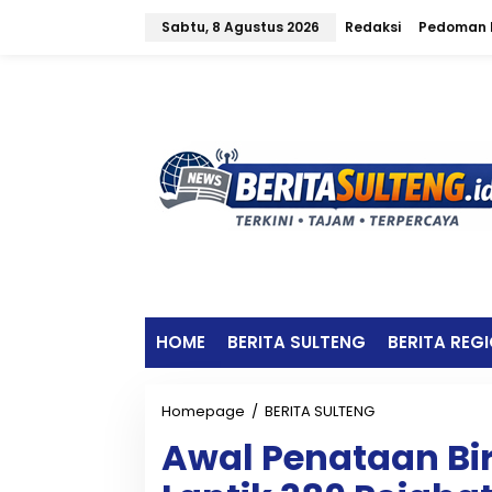
L
Sabtu, 8 Agustus 2026
Redaksi
Pedoman M
e
w
a
t
i
k
e
k
o
n
t
e
n
HOME
BERITA SULTENG
BERITA REG
Homepage
/
BERITA SULTENG
A
w
Awal Penataan Bir
a
l