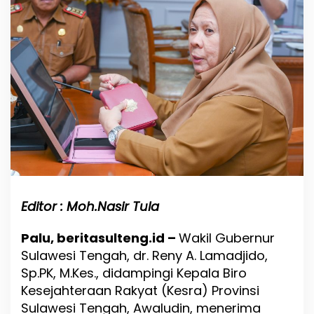
n
u
r
S
u
l
a
w
e
s
i
T
e
n
g
a
Editor : Moh.Nasir Tula
h
T
Palu, beritasulteng.id –
Wakil Gubernur
e
Sulawesi Tengah, dr. Reny A. Lamadjido,
r
i
Sp.PK, M.Kes., didampingi Kepala Biro
m
Kesejahteraan Rakyat (Kesra) Provinsi
a
Sulawesi Tengah, Awaludin, menerima
B