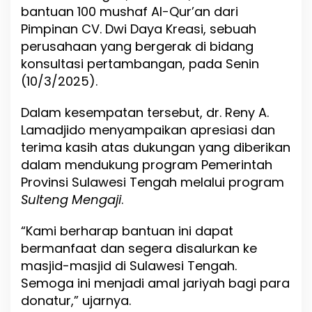
a
bantuan 100 mushaf Al-Qur’an dari
n
Pimpinan CV. Dwi Daya Kreasi, sebuah
t
perusahaan yang bergerak di bidang
u
a
konsultasi pertambangan, pada Senin
n
(10/3/2025).
1
0
Dalam kesempatan tersebut, dr. Reny A.
0
M
Lamadjido menyampaikan apresiasi dan
u
terima kasih atas dukungan yang diberikan
s
dalam mendukung program Pemerintah
h
a
Provinsi Sulawesi Tengah melalui program
f
Sulteng Mengaji
.
A
l
“Kami berharap bantuan ini dapat
-
Q
bermanfaat dan segera disalurkan ke
u
masjid-masjid di Sulawesi Tengah.
r
Semoga ini menjadi amal jariyah bagi para
'
a
donatur,” ujarnya.
n