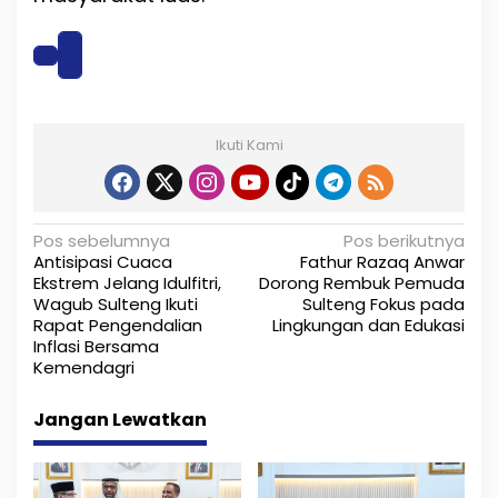
Ikuti Kami
N
Pos sebelumnya
Pos berikutnya
Antisipasi Cuaca
Fathur Razaq Anwar
a
Ekstrem Jelang Idulfitri,
Dorong Rembuk Pemuda
Wagub Sulteng Ikuti
Sulteng Fokus pada
v
Rapat Pengendalian
Lingkungan dan Edukasi
i
Inflasi Bersama
Kemendagri
g
Jangan Lewatkan
a
s