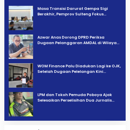
Prioritas
Masa Transisi Darurat Gempa Sigi
Berakhir, Pemprov Sulteng Fokus
Percepatan Pemulihan
Azwar Anas Dorong DPRD Periksa
Dugaan Pelanggaran AMDAL di Wilayah
Tambang PT CPM
‎WOM Finance Palu Diadukan Lagi ke OJK,
Setelah Dugaan Pelelangan Kini
Penarikan Kendaraan Dipersoalkan ‎
LPM dan Tokoh Pemuda Poboya Ajak
Selesaikan Perselisihan Dua Jurnalis
Melalui Mediasi Dan Kekeluargaan