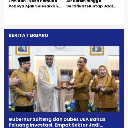
LPM dan Tokoh Pemuda
Air Bersih hingga
Poboya Ajak Selesaikan
Sertifikat Huntap Jadi
Perselisihan Dua Jurnalis
Aspirasi Warga Desa
Melalui Mediasi Dan
Bangga Saat Reses
Kekeluargaan
Longki Djanggola
BERITA TERBARU
Gubernur Sulteng dan Dubes UEA Bahas
Peluang Investasi, Empat Sektor Jadi