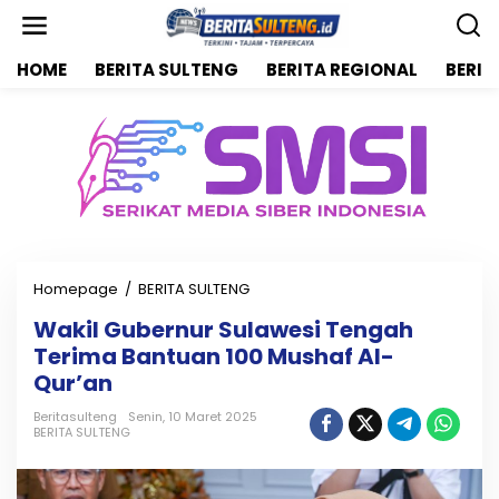
L
e
w
HOME
BERITA SULTENG
BERITA REGIONAL
BERIT
a
t
i
k
e
k
o
n
t
e
n
Homepage
/
BERITA SULTENG
W
a
Wakil Gubernur Sulawesi Tengah
k
Terima Bantuan 100 Mushaf Al-
i
l
Qur’an
G
u
Beritasulteng
Senin, 10 Maret 2025
BERITA SULTENG
b
e
r