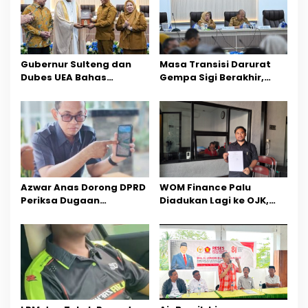
i
p
o
Gubernur Sulteng dan
Masa Transisi Darurat
s
Dubes UEA Bahas
Gempa Sigi Berakhir,
Peluang Investasi, Empat
Pemprov Sulteng Fokus
Sektor Jadi Prioritas
Percepatan Pemulihan
Azwar Anas Dorong DPRD
‎WOM Finance Palu
Periksa Dugaan
Diadukan Lagi ke OJK,
Pelanggaran AMDAL di
Setelah Dugaan
Wilayah Tambang PT
Pelelangan Kini
CPM
Penarikan Kendaraan
Dipersoalkan ‎