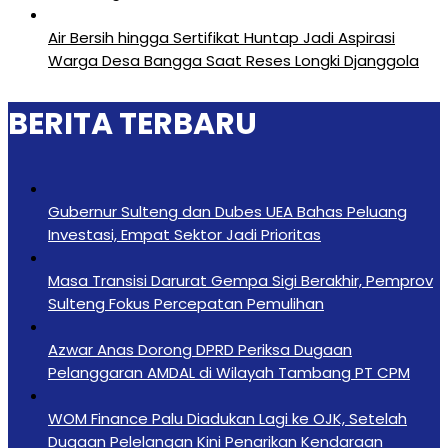
Air Bersih hingga Sertifikat Huntap Jadi Aspirasi
Warga Desa Bangga Saat Reses Longki Djanggola
BERITA TERBARU
Gubernur Sulteng dan Dubes UEA Bahas Peluang
Investasi, Empat Sektor Jadi Prioritas
Masa Transisi Darurat Gempa Sigi Berakhir, Pemprov
Sulteng Fokus Percepatan Pemulihan
Azwar Anas Dorong DPRD Periksa Dugaan
Pelanggaran AMDAL di Wilayah Tambang PT CPM
‎WOM Finance Palu Diadukan Lagi ke OJK, Setelah
Dugaan Pelelangan Kini Penarikan Kendaraan