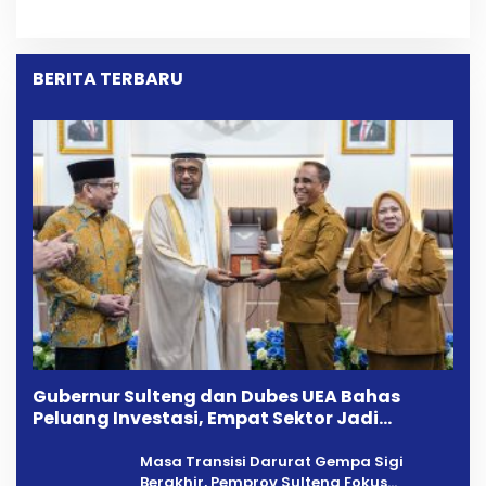
Melalui Mediasi Dan
Bangga Saat Reses
Kekeluargaan
Longki Djanggola
BERITA TERBARU
Gubernur Sulteng dan Dubes UEA Bahas
Peluang Investasi, Empat Sektor Jadi
Prioritas
Masa Transisi Darurat Gempa Sigi
Berakhir, Pemprov Sulteng Fokus