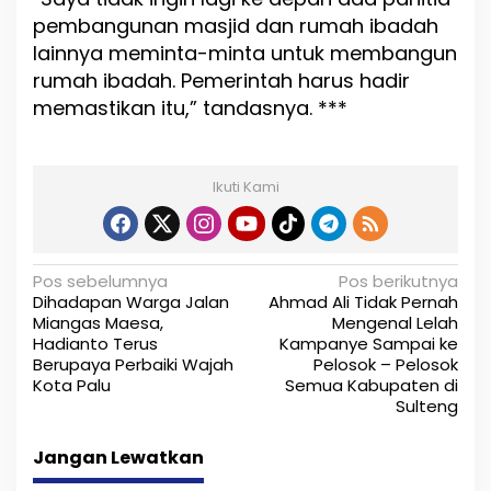
pembangunan masjid dan rumah ibadah
lainnya meminta-minta untuk membangun
rumah ibadah. Pemerintah harus hadir
memastikan itu,” tandasnya. ***
Ikuti Kami
N
Pos sebelumnya
Pos berikutnya
Dihadapan Warga Jalan
Ahmad Ali Tidak Pernah
a
Miangas Maesa,
Mengenal Lelah
Hadianto Terus
Kampanye Sampai ke
v
Berupaya Perbaiki Wajah
Pelosok – Pelosok
i
Kota Palu
Semua Kabupaten di
Sulteng
g
Jangan Lewatkan
a