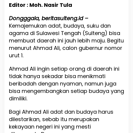
A
Editor : Moh. Nasir Tula
h
m
Dongggala, beritasulteng.id –
a
d
Kemajemukan adat, budaya, suku dan
A
agama di Sulawesi Tengah (Sulteng) bisa
l
membuat daerah ini jauh lebih maju. Begitu
i
M
menurut Ahmad Ali, calon gubernur nomor
e
urut 1.
r
a
Ahmad Ali ingin setiap orang di daerah ini
w
a
tidak hanya sekadar bisa menikmati
t
beribadah dengan nyaman, namun juga
K
bisa mengembangkan setiap budaya yang
e
r
dimiliki.
a
g
Bagi Ahmad Ali adat dan budaya harus
a
dilestarikan, sebab itu merupakan
m
a
kekayaan negeri ini yang mesti
n