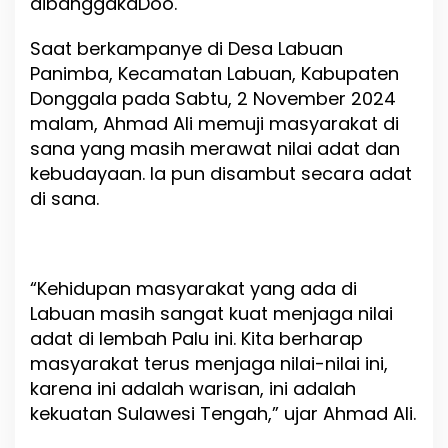
dibanggakaDoo.
d
a
Saat berkampanye di Desa Labuan
n
B
Panimba, Kecamatan Labuan, Kabupaten
u
Donggala pada Sabtu, 2 November 2024
d
malam, Ahmad Ali memuji masyarakat di
a
y
sana yang masih merawat nilai adat dan
a
kebudayaan. Ia pun disambut secara adat
A
di sana.
g
a
r
S
u
“Kehidupan masyarakat yang ada di
l
Labuan masih sangat kuat menjaga nilai
t
e
adat di lembah Palu ini. Kita berharap
n
masyarakat terus menjaga nilai-nilai ini,
g
karena ini adalah warisan, ini adalah
L
e
kekuatan Sulawesi Tengah,” ujar Ahmad Ali.
b
i