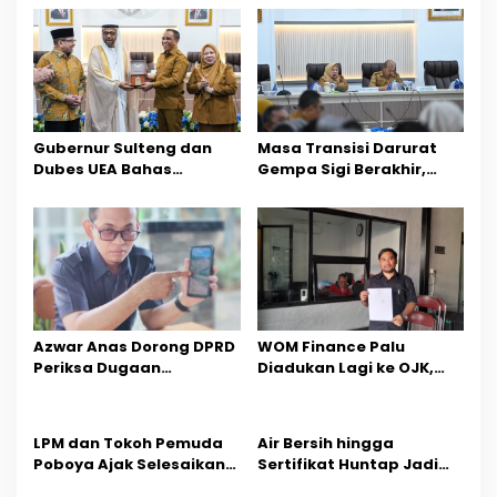
s
i
p
o
Gubernur Sulteng dan
Masa Transisi Darurat
s
Dubes UEA Bahas
Gempa Sigi Berakhir,
Peluang Investasi, Empat
Pemprov Sulteng Fokus
Sektor Jadi Prioritas
Percepatan Pemulihan
Azwar Anas Dorong DPRD
‎WOM Finance Palu
Periksa Dugaan
Diadukan Lagi ke OJK,
Pelanggaran AMDAL di
Setelah Dugaan
Wilayah Tambang PT
Pelelangan Kini
CPM
Penarikan Kendaraan
LPM dan Tokoh Pemuda
Air Bersih hingga
Dipersoalkan ‎
Poboya Ajak Selesaikan
Sertifikat Huntap Jadi
Perselisihan Dua Jurnalis
Aspirasi Warga Desa