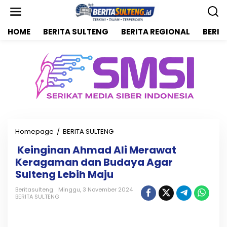
L
e
w
HOME
BERITA SULTENG
BERITA REGIONAL
BERIT
a
t
i
k
e
k
o
n
t
e
n
Homepage
/
BERITA SULTENG
K
Keinginan Ahmad Ali Merawat
e
Keragaman dan Budaya Agar
i
n
Sulteng Lebih Maju
g
i
Beritasulteng
Minggu, 3 November 2024
BERITA SULTENG
n
a
n