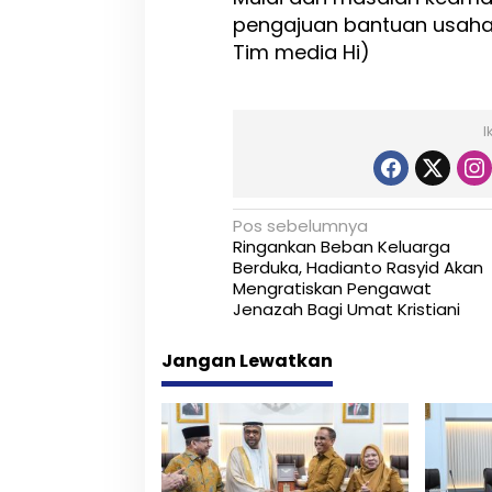
pengajuan bantuan usaha d
Tim media Hi)
I
N
Pos sebelumnya
Ringankan Beban Keluarga
a
Berduka, Hadianto Rasyid Akan
Mengratiskan Pengawat
v
Jenazah Bagi Umat Kristiani
i
Jangan Lewatkan
g
a
s
i