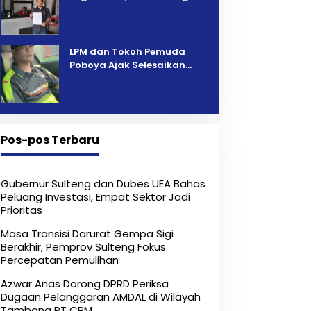
Pelelangan Kini Penarikan
Kendaraan Dipersoalkan ‎
LPM dan Tokoh Pemuda
Poboya Ajak Selesaikan
Perselisihan Dua Jurnalis
Melalui Mediasi Dan
Kekeluargaan
Pos-pos Terbaru
Gubernur Sulteng dan Dubes UEA Bahas
Peluang Investasi, Empat Sektor Jadi
Prioritas
Masa Transisi Darurat Gempa Sigi
Berakhir, Pemprov Sulteng Fokus
Percepatan Pemulihan
Azwar Anas Dorong DPRD Periksa
Dugaan Pelanggaran AMDAL di Wilayah
Tambang PT CPM