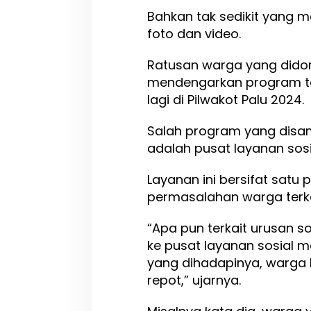
a
Bahkan tak sedikit yang
s
foto dan video.
o
a
n
Ratusan warga yang dido
i
mendengarkan program tam
,
lagi di Pilwakot Palu 2024.
S
a
m
Salah program yang disa
p
adalah pusat layanan sosi
a
i
Layanan ini bersifat satu
k
a
permasalahan warga terkai
n
P
“Apa pun terkait urusan s
r
ke pusat layanan sosial 
o
g
yang dihadapinya, warga Ko
r
repot,” ujarnya.
a
m
P