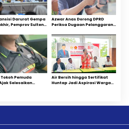
ansisi Darurat Gempa
Azwar Anas Dorong DPRD
akhir, Pemprov Sulteng
Periksa Dugaan Pelanggaran
ercepatan Pemulihan
AMDAL di Wilayah Tambang PT
CPM
 Tokoh Pemuda
Air Bersih hingga Sertifikat
Ajak Selesaikan
Huntap Jadi Aspirasi Warga
ihan Dua Jurnalis
Desa Bangga Saat Reses
Mediasi Dan
Longki Djanggola
rgaan