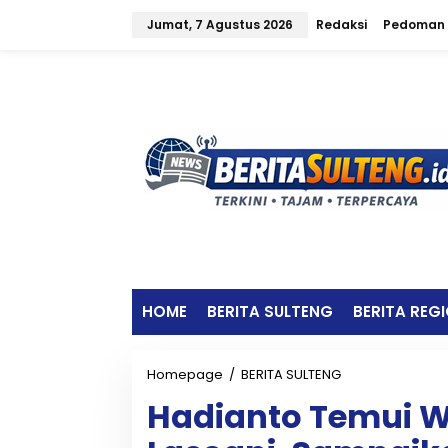
L
Jumat, 7 Agustus 2026
Redaksi
Pedoman 
e
w
a
t
i
k
e
k
o
n
t
e
n
HOME
BERITA SULTENG
BERITA REG
Homepage
/
BERITA SULTENG
H
a
Hadianto Temui 
d
i