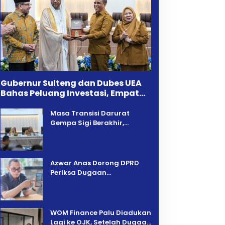
Gubernur Sulteng dan Dubes UEA
Bahas Peluang Investasi, Empat
Sektor Jadi Prioritas
Masa Transisi Darurat
Gempa Sigi Berakhir,
Pemprov Sulteng Fokus
Percepatan Pemulihan
Azwar Anas Dorong DPRD
Periksa Dugaan
Pelanggaran AMDAL di
Wilayah Tambang PT CPM
‎WOM Finance Palu Diadukan
Lagi ke OJK, Setelah Dugaan