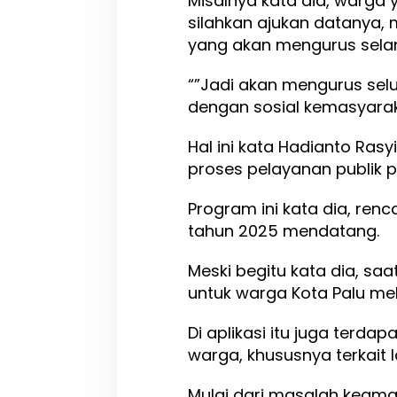
Misalnya kata dia, warga y
u
silahkan ajukan datanya, 
s
yang akan mengurus selan
a
t
“”Jadi akan mengurus sel
L
a
dengan sosial kemasyaraka
y
a
Hal ini kata Hadianto Ra
n
proses pelayanan publik 
a
n
S
Program ini kata dia, ren
o
tahun 2025 mendatang.
s
i
Meski begitu kata dia, saa
a
l
untuk warga Kota Palu mela
Di aplikasi itu juga terda
warga, khususnya terkait l
Mulai dari masalah keam