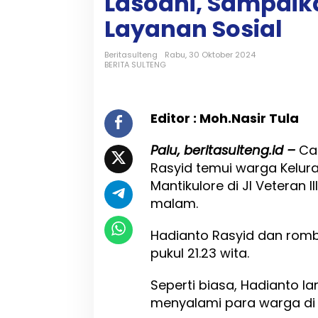
Lasoani, Sampaik
a
n
Layanan Sosial
t
o
Beritasulteng
Rabu, 30 Oktober 2024
T
BERITA SULTENG
e
m
u
i
Editor : Moh.Nasir Tula
W
a
Palu, beritasulteng.id –
Ca
r
g
Rasyid temui warga Kelur
a
Mantikulore di Jl Veteran 
K
malam.
e
l
u
Hadianto Rasyid dan rombo
r
pukul 21.23 wita.
a
h
Seperti biasa, Hadianto 
a
n
menyalami para warga di 
L