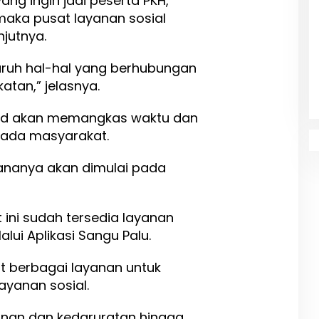
ang ingin jadi peserta PKH,
maka pusat layanan sosial
jutnya.
uruh hal-hal yang berhubungan
tan,” jelasnya.
syid akan memangkas waktu dan
pada masyarakat.
cananya akan dimulai pada
t ini sudah tersedia layanan
lui Aplikasi Sangu Palu.
pat berbagai layanan untuk
ayanan sosial.
anan dan kedaruratan hingga