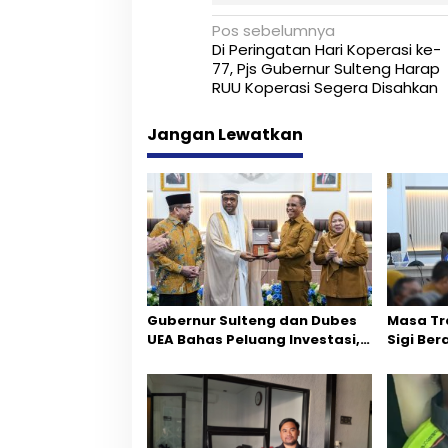
m
N
a
Pos sebelumnya
Di Peringatan Hari Koperasi ke-
a
77, Pjs Gubernur Sulteng Harap
RUU Koperasi Segera Disahkan
v
i
Jangan Lewatkan
g
a
s
i
p
Gubernur Sulteng dan Dubes
Masa Tr
o
UEA Bahas Peluang Investasi,
Sigi Ber
s
Empat Sektor Jadi Prioritas
Fokus P