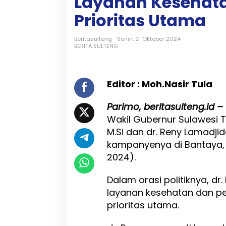
Layanan Kesehata
a
n
Prioritas Utama
y
e
Beritasulteng
Senin, 21 Oktober 2024
d
BERITA SULTENG
i
B
a
n
Editor : Moh.Nasir Tula
t
a
Parimo, beritasulteng.id –
y
a
Wakil Gubernur Sulawesi T
,
M.Si dan dr. Reny Lamadji
R
kampanyenya di Bantaya, 
e
n
2024).
y
M
Dalam orasi politiknya, 
e
layanan kesehatan dan p
n
e
prioritas utama.
g
a