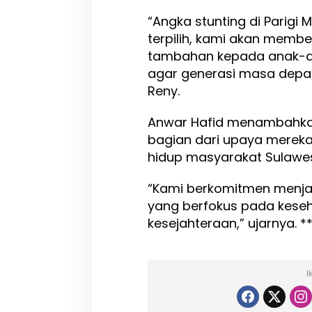
t
“Angka stunting di Parigi 
u
terpilih, kami akan memb
n
t
tambahan kepada anak-a
i
agar generasi masa depan l
n
Reny.
g
J
a
Anwar Hafid menambahka
d
bagian dari upaya mereka
i
hidup masyarakat Sulawes
P
r
i
“Kami berkomitmen menja
o
yang berfokus pada keseh
r
kesejahteraan,” ujarnya. *
i
t
a
s
I
U
t
a