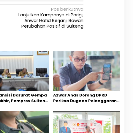
Pos berikutnya
Lanjutkan Kampanye di Parigi,
Anwar Hafid Berjanji Bawah
Perubahan Positif di Sulteng
ansisi Darurat Gempa
Azwar Anas Dorong DPRD
akhir, Pemprov Sulteng
Periksa Dugaan Pelanggaran
ercepatan Pemulihan
AMDAL di Wilayah Tambang PT
CPM