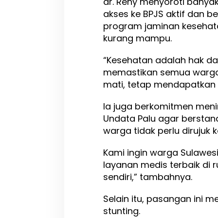
dr. Reny menyoroti banyak
s
akses ke BPJS aktif dan b
k
a
program jaminan kesehata
n
kurang mampu.
L
a
“Kesehatan adalah hak da
y
a
memastikan semua warga
n
mati, tetap mendapatkan 
a
n
Ia juga berkomitmen meni
K
e
Undata Palu agar berstand
s
warga tidak perlu dirujuk k
e
h
Kami ingin warga Sulawe
a
t
layanan medis terbaik di 
a
sendiri,” tambahnya.
n
d
Selain itu, pasangan ini
a
n
stunting.
S