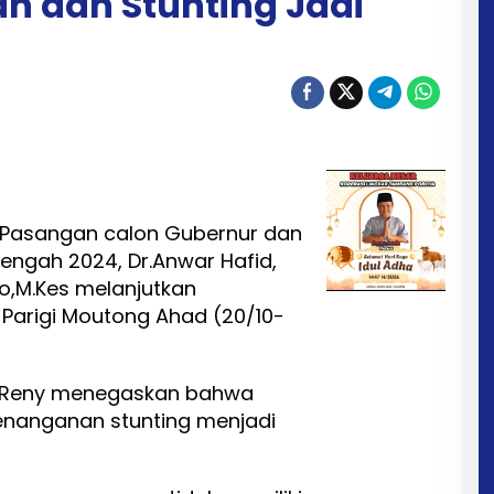
n dan Stunting Jadi
Pasangan calon Gubernur dan
engah 2024, Dr.Anwar Hafid,
do,M.Kes melanjutkan
Parigi Moutong Ahad (20/10-
dr. Reny menegaskan bahwa
enanganan stunting menjadi