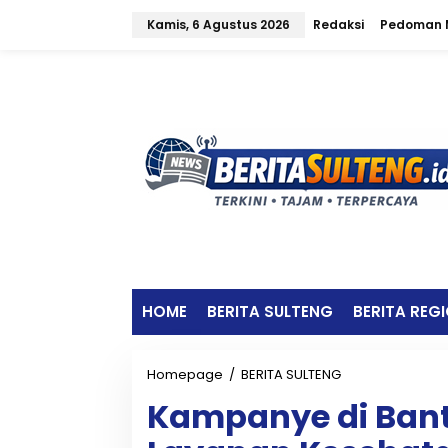
L
Kamis, 6 Agustus 2026
Redaksi
Pedoman M
e
w
a
t
i
k
e
k
o
n
t
e
n
HOME
BERITA SULTENG
BERITA REG
Homepage
/
BERITA SULTENG
K
a
Kampanye di Ban
m
p