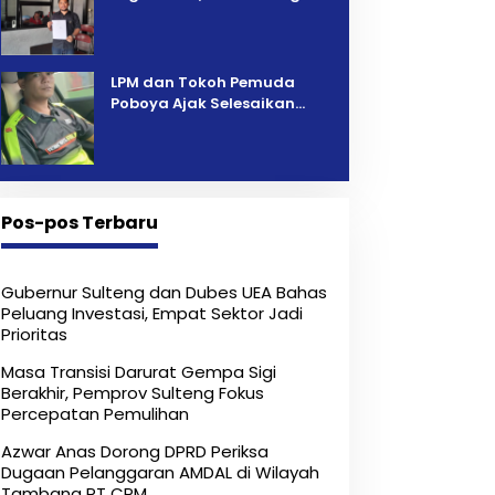
Pelelangan Kini Penarikan
Kendaraan Dipersoalkan ‎
LPM dan Tokoh Pemuda
Poboya Ajak Selesaikan
Perselisihan Dua Jurnalis
Melalui Mediasi Dan
Kekeluargaan
Pos-pos Terbaru
Gubernur Sulteng dan Dubes UEA Bahas
Peluang Investasi, Empat Sektor Jadi
Prioritas
Masa Transisi Darurat Gempa Sigi
Berakhir, Pemprov Sulteng Fokus
Percepatan Pemulihan
Azwar Anas Dorong DPRD Periksa
Dugaan Pelanggaran AMDAL di Wilayah
Tambang PT CPM