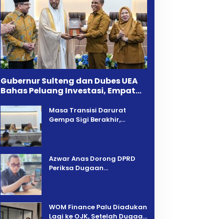
Gubernur Sulteng dan Dubes UEA
Bahas Peluang Investasi, Empat
Sektor Jadi Prioritas
Masa Transisi Darurat
Gempa Sigi Berakhir,
Pemprov Sulteng Fokus
Percepatan Pemulihan
Azwar Anas Dorong DPRD
Periksa Dugaan
Pelanggaran AMDAL di
Wilayah Tambang PT CPM
‎WOM Finance Palu Diadukan
Lagi ke OJK, Setelah Dugaan