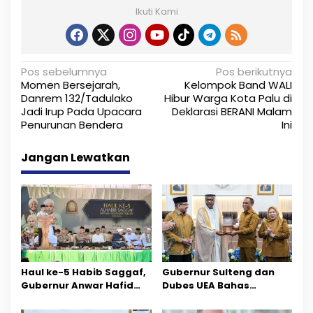
Ikuti Kami
N
Pos sebelumnya
Pos berikutnya
Momen Bersejarah,
Kelompok Band WALI
a
Danrem 132/Tadulako
Hibur Warga Kota Palu di
Jadi Irup Pada Upacara
Deklarasi BERANI Malam
v
Penurunan Bendera
Ini
i
Jangan Lewatkan
g
a
s
i
p
Haul ke-5 Habib Saggaf,
Gubernur Sulteng dan
o
Gubernur Anwar Hafid
Dubes UEA Bahas
Ajak Teladani Warisan
Peluang Investasi, Empat
s
Ilmu dan Pendidikan
Sektor Jadi Prioritas