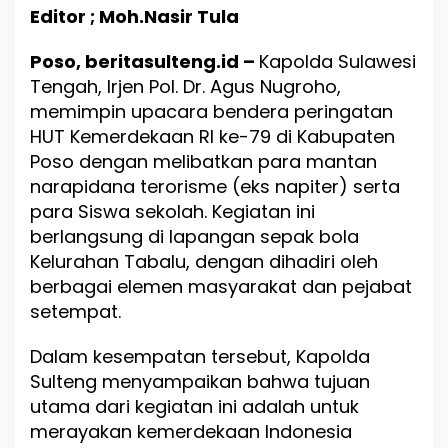
t
Editor ; Moh.Nasir Tula
e
n
Poso, beritasulteng.id –
g
Kapolda Sulawesi
I
Tengah, Irjen Pol. Dr. Agus Nugroho,
r
memimpin upacara bendera peringatan
u
HUT Kemerdekaan RI ke-79 di Kabupaten
p
H
Poso dengan melibatkan para mantan
U
narapidana terorisme (eks napiter) serta
T
para Siswa sekolah. Kegiatan ini
R
I
berlangsung di lapangan sepak bola
K
Kelurahan Tabalu, dengan dihadiri oleh
e
berbagai elemen masyarakat dan pejabat
7
9
setempat.
d
i
Dalam kesempatan tersebut, Kapolda
P
Sulteng menyampaikan bahwa tujuan
o
s
utama dari kegiatan ini adalah untuk
o
merayakan kemerdekaan Indonesia
,