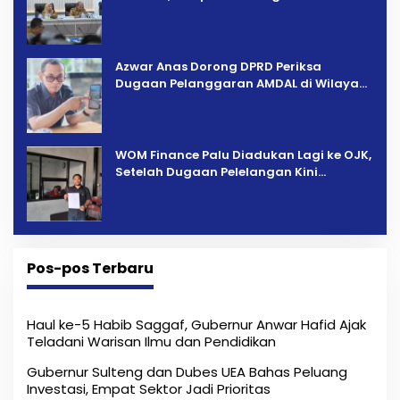
Percepatan Pemulihan
Azwar Anas Dorong DPRD Periksa
Dugaan Pelanggaran AMDAL di Wilayah
Tambang PT CPM
‎WOM Finance Palu Diadukan Lagi ke OJK,
Setelah Dugaan Pelelangan Kini
Penarikan Kendaraan Dipersoalkan ‎
Pos-pos Terbaru
Haul ke-5 Habib Saggaf, Gubernur Anwar Hafid Ajak
Teladani Warisan Ilmu dan Pendidikan
Gubernur Sulteng dan Dubes UEA Bahas Peluang
Investasi, Empat Sektor Jadi Prioritas