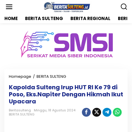
L
e
w
HOME
BERITA SULTENG
BERITA REGIONAL
BERIT
a
t
i
k
e
k
o
n
t
e
n
Homepage
/
BERITA SULTENG
K
a
Kapolda Sulteng Irup HUT RI Ke 79 di
p
Poso, Eks.Napiter Dengan Hikmah Ikut
o
l
Upacara
d
a
Beritasulteng
Minggu, 18 Agustus 2024
BERITA SULTENG
S
u
l