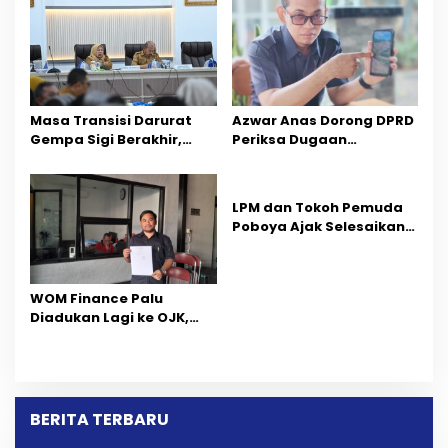
Masa Transisi Darurat
Azwar Anas Dorong DPRD
Gempa Sigi Berakhir,
Periksa Dugaan
Pemprov Sulteng Fokus
Pelanggaran AMDAL di
Percepatan Pemulihan
Wilayah Tambang PT
CPM
LPM dan Tokoh Pemuda
Poboya Ajak Selesaikan
Perselisihan Dua Jurnalis
Melalui Mediasi Dan
Kekeluargaan
‎WOM Finance Palu
Diadukan Lagi ke OJK,
Setelah Dugaan
Pelelangan Kini
Penarikan Kendaraan
Dipersoalkan ‎
BERITA TERBARU