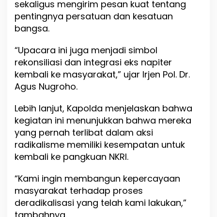
sekaligus mengirim pesan kuat tentang
E
k
pentingnya persatuan dan kesatuan
s
bangsa.
.
N
“Upacara ini juga menjadi simbol
a
p
rekonsiliasi dan integrasi eks napiter
i
kembali ke masyarakat,” ujar Irjen Pol. Dr.
t
Agus Nugroho.
e
r
D
Lebih lanjut, Kapolda menjelaskan bahwa
e
kegiatan ini menunjukkan bahwa mereka
n
yang pernah terlibat dalam aksi
g
a
radikalisme memiliki kesempatan untuk
n
kembali ke pangkuan NKRI.
H
i
“Kami ingin membangun kepercayaan
k
m
masyarakat terhadap proses
a
deradikalisasi yang telah kami lakukan,”
h
tambahnya.
I