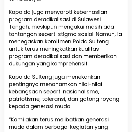
k
u
Kapolda juga menyoroti keberhasilan
t
program deradikalisasi di Sulawesi
U
Tengah, meskipun mengakui masih ada
p
tantangan seperti stigma sosial. Namun, ia
a
c
menegaskan komitmen Polda Sulteng
a
untuk terus meningkatkan kualitas
r
program deradikalisasi dan memberikan
a
dukungan yang komprehensif.
Kapolda Sulteng juga menekankan
pentingnya menanamkan nilai-nilai
kebangsaan seperti nasionalisme,
patriotisme, toleransi, dan gotong royong
kepada generasi muda.
“Kami akan terus melibatkan generasi
muda dalam berbagai kegiatan yang