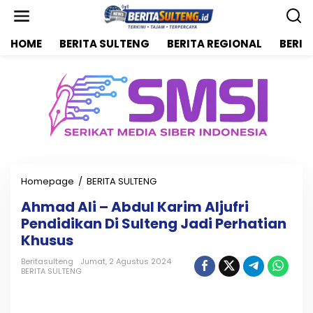
L
e
w
HOME
BERITA SULTENG
BERITA REGIONAL
BERIT
a
t
i
k
e
k
o
n
t
e
n
Homepage
/
BERITA SULTENG
A
h
Ahmad Ali – Abdul Karim Aljufri
m
Pendidikan Di Sulteng Jadi Perhatian
a
d
Khusus
A
l
Beritasulteng
Jumat, 2 Agustus 2024
BERITA SULTENG
i
-
A