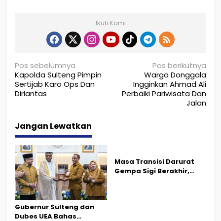
Ikuti Kami
N
Pos sebelumnya
Pos berikutnya
Kapolda Sulteng Pimpin
Warga Donggala
a
Sertijab Karo Ops Dan
Ingginkan Ahmad Ali
Dirlantas
Perbaiki Pariwisata Dan
v
Jalan
i
Jangan Lewatkan
g
a
s
Masa Transisi Darurat
Gempa Sigi Berakhir,
i
Pemprov Sulteng Fokus
Percepatan Pemulihan
p
Gubernur Sulteng dan
o
Dubes UEA Bahas