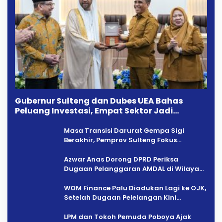
Gubernur Sulteng dan Dubes UEA Bahas
Peluang Investasi, Empat Sektor Jadi
Prioritas
Masa Transisi Darurat Gempa Sigi
Berakhir, Pemprov Sulteng Fokus
Percepatan Pemulihan
Azwar Anas Dorong DPRD Periksa
Dugaan Pelanggaran AMDAL di Wilayah
Tambang PT CPM
‎WOM Finance Palu Diadukan Lagi ke OJK,
Setelah Dugaan Pelelangan Kini
Penarikan Kendaraan Dipersoalkan ‎
LPM dan Tokoh Pemuda Poboya Ajak