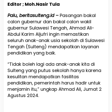
b
Editor ; Moh.Nasir Tula
d
u
Palu, beritasulteng.id –
l
Pasangan bakal
K
calon gubernur dan bakal calon wakil
a
gubernur Sulawesi Tengah, Ahmad Ali-
r
Abdul Karim Aljufri ingin memastikan
i
m
seluruh anak-anak usia sekolah di Sulawesi
A
Tengah (Sulteng) mendapatkan layanan
l
pendidikan yang baik.
j
u
f
“Tidak boleh lagi ada anak-anak kita di
r
Sulteng yang putus sekolah hanya karena
i
kesulitan mendapatkan fasilitas
P
e
pendidikan, pemerintah harus hadir untuk
n
menjamin itu,” ungkap Ahmad Ali, Jumat 2
d
Agustus 2024.
i
d
i
k