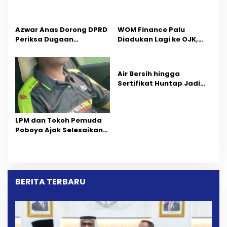
Peluang Investasi, Empat
s
Sektor Jadi Prioritas
Azwar Anas Dorong DPRD
‎WOM Finance Palu
Periksa Dugaan
Diadukan Lagi ke OJK,
Pelanggaran AMDAL di
Setelah Dugaan
Wilayah Tambang PT
Pelelangan Kini
CPM
Penarikan Kendaraan
Air Bersih hingga
Dipersoalkan ‎
Sertifikat Huntap Jadi
Aspirasi Warga Desa
Bangga Saat Reses
Longki Djanggola
LPM dan Tokoh Pemuda
Poboya Ajak Selesaikan
Perselisihan Dua Jurnalis
Melalui Mediasi Dan
Kekeluargaan
BERITA TERBARU