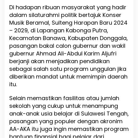
a
Di hadapan ribuan masyarakat yang hadir
n
dalam silaturahmi politik bertajuk Konser
D
i
Musik Beramal, Sulteng Harapan Baru 2024
S
– 2029, di Lapangan Kabonga Putra,
u
Kecamatan Banawa, Kabupaten Donggala,
l
t
pasangan bakal calon gubernur dan wakil
e
gubernur Ahmad Ali-Abdul Karim Aljufri
n
berjanji akan menjadikan pendidikan
g
J
sebagai salah satu program unggulan jika
a
diberikan mandat untuk memimpin daerah
d
itu.
i
P
e
Selain memastikan fasilitas atau jumlah
r
sekolah yang cukup untuk menampung
h
anak-anak usia belajar di Sulawesi Tengah,
a
t
pasangan yang populer dengan akronim
i
AA-AKA itu juga ingin memastikan program
a
bantuan finansial bagi pelajar dari
n