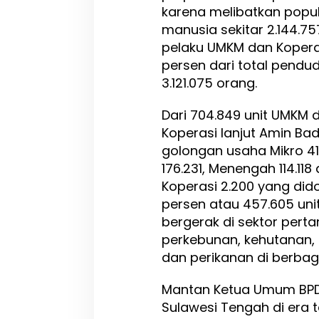
karena melibatkan popul
manusia sekitar 2.144.7
pelaku UMKM dan Kopera
persen dari total pendud
3.121.075 orang.
Dari 704.849 unit UMKM 
Koperasi lanjut Amin Bad
golongan usaha Mikro 412
176.231, Menengah 114.118
Koperasi 2.200 yang did
persen atau 457.605 uni
bergerak di sektor perta
perkebunan, kehutanan,
dan perikanan di berbag
Mantan Ketua Umum BPD
Sulawesi Tengah di era 