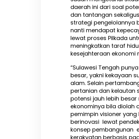
daerah ini dari soal pote
dan tantangan sekaligus
strategi pengelolannya 
nanti mendapat kepeca
lewat proses Pilkada unt
meningkatkan taraf hid
kesejahteraan ekonomi r
“Sulawesi Tengah puny
besar, yakni kekayaan 
alam. Selain pertamban
pertanian dan kelautan 
potensi jauh lebih besar n
ekonominya bila diolah 
pemimpin visioner yang 
berinovasi lewat pende
konsep pembangunan 
kerakyatan berbasis p