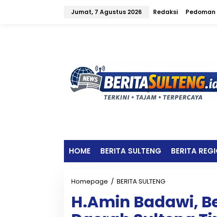
L
Jumat, 7 Agustus 2026
Redaksi
Pedoman 
e
w
a
t
i
k
e
k
o
n
t
e
n
HOME
BERITA SULTENG
BERITA REG
Homepage
/
BERITA SULTENG
H
.
H.Amin Badawi, B
A
m