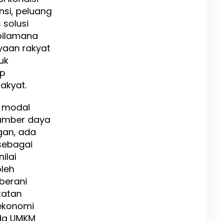
nsi, peluang
 solusi
bilamana
yaan rakyat
uk
up
akyat.
a modal
sumber daya
gan, ada
sebagai
ilai
oleh
berani
katan
ekonomi
ada UMKM