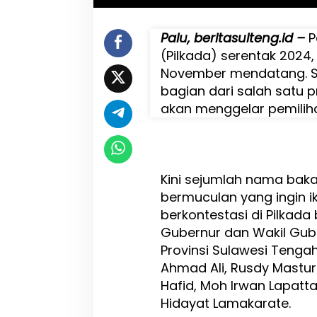
K
e
Palu, beritasulteng.id –
P
s
(Pilkada) serentak 2024
e
j
November mendatang. S
a
bagian dari salah satu p
h
akan menggelar pemilih
t
e
r
a
a
n
Kini sejumlah nama baka
E
bermuculan yang ingin i
k
berkontestasi di Pilkada 
o
n
Gubernur dan Wakil Gub
o
Provinsi Sulawesi Tengah
m
Ahmad Ali, Rusdy Mastur
i
R
Hafid, Moh Irwan Lapatt
a
Hidayat Lamakarate.
k