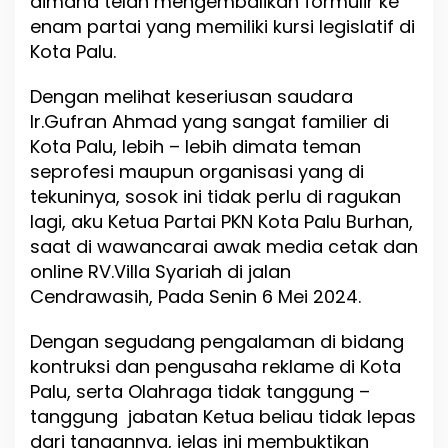
dimana telah mengembalikan formulir ke
e
enam partai yang memiliki kursi legislatif di
p
a
Kota Palu.
k
a
Dengan melihat keseriusan saudara
t
Ir.Gufran Ahmad yang sangat familier di
B
e
Kota Palu, lebih – lebih dimata teman
r
seprofesi maupun organisasi yang di
i
tekuninya, sosok ini tidak perlu di ragukan
D
lagi, aku Ketua Partai PKN Kota Palu Burhan,
u
k
saat di wawancarai awak media cetak dan
u
online RV.Villa Syariah di jalan
n
Cendrawasih, Pada Senin 6 Mei 2024.
g
a
n
Dengan segudang pengalaman di bidang
K
kontruksi dan pengusaha reklame di Kota
e
Palu, serta Olahraga tidak tanggung –
G
u
tanggung jabatan Ketua beliau tidak lepas
f
dari tangannya, jelas ini membuktikan
r