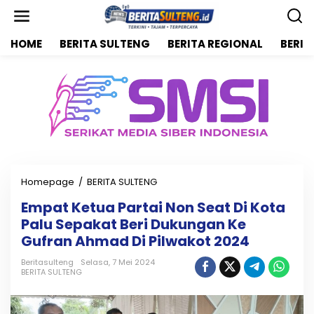
L
e
w
HOME
BERITA SULTENG
BERITA REGIONAL
BERIT
a
t
i
k
e
k
o
n
t
e
n
Homepage
/
BERITA SULTENG
E
m
Empat Ketua Partai Non Seat Di Kota
p
Palu Sepakat Beri Dukungan Ke
a
t
Gufran Ahmad Di Pilwakot 2024
K
e
Beritasulteng
Selasa, 7 Mei 2024
BERITA SULTENG
t
u
a