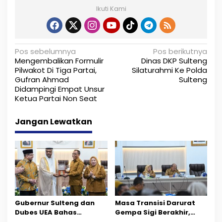
Ikuti Kami
N
Pos sebelumnya
Pos berikutnya
Mengembalikan Formulir
Dinas DKP Sulteng
a
Pilwakot Di Tiga Partai,
Silaturahmi Ke Polda
Gufran Ahmad
Sulteng
v
Didampingi Empat Unsur
i
Ketua Partai Non Seat
g
Jangan Lewatkan
a
s
i
p
o
Gubernur Sulteng dan
Masa Transisi Darurat
Dubes UEA Bahas
Gempa Sigi Berakhir,
s
Peluang Investasi, Empat
Pemprov Sulteng Fokus