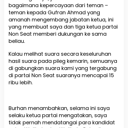
bagaimana kepercayaan dari teman –
a
n
teman kepada Gufran Ahmad yang
A
amanah mengembang jabatan ketua, ini
h
yang membuat saya dan tiga ketua partai
m
a
Non Seat memberi dukungan ke sama
d
beliau.
D
i
Kalau melihat suara secara keseluruhan
P
i
hasil suara pada pileg kemarin, semuanya
l
di gabungkan suara kami yang tergabung
w
di partai Non Seat suaranya mencapai 15
a
k
ribu lebih.
o
t
2
0
Burhan menambahkan, selama ini saya
2
4
selaku ketua partai mengatakan, saya
tidak pernah mendatangai para kandidat