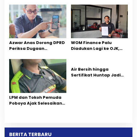
Sektor Jadi Prioritas
Percepatan Pemulihan
Azwar Anas Dorong DPRD
‎WOM Finance Palu
Periksa Dugaan
Diadukan Lagi ke OJK,
Pelanggaran AMDAL di
Setelah Dugaan
Wilayah Tambang PT
Pelelangan Kini
CPM
Penarikan Kendaraan
Air Bersih hingga
Dipersoalkan ‎
Sertifikat Huntap Jadi
Aspirasi Warga Desa
Bangga Saat Reses
Longki Djanggola
LPM dan Tokoh Pemuda
Poboya Ajak Selesaikan
Perselisihan Dua Jurnalis
Melalui Mediasi Dan
Kekeluargaan
BERITA TERBARU