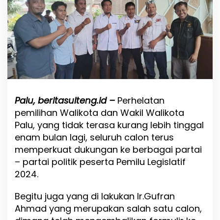
P
a
r
t
a
i
N
o
n
S
e
Palu, beritasulteng.id –
Perhelatan
a
pemilihan Walikota dan Wakil Walikota
t
D
Palu, yang tidak terasa kurang lebih tinggal
i
enam bulan lagi, seluruh calon terus
K
memperkuat dukungan ke berbagai partai
o
t
– partai politik peserta Pemilu Legislatif
a
2024.
P
a
Begitu juga yang di lakukan Ir.Gufran
l
u
Ahmad yang merupakan salah satu calon,
S