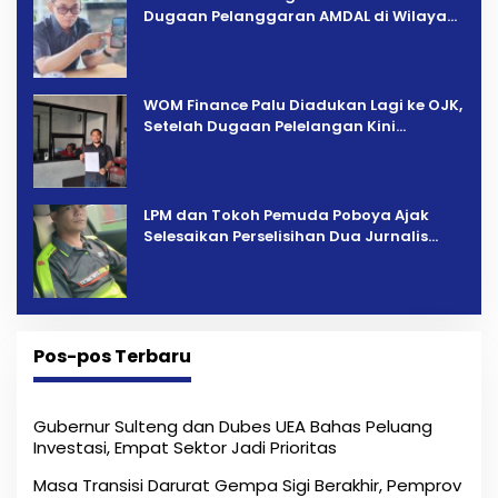
Dugaan Pelanggaran AMDAL di Wilayah
Tambang PT CPM
‎WOM Finance Palu Diadukan Lagi ke OJK,
Setelah Dugaan Pelelangan Kini
Penarikan Kendaraan Dipersoalkan ‎
LPM dan Tokoh Pemuda Poboya Ajak
Selesaikan Perselisihan Dua Jurnalis
Melalui Mediasi Dan Kekeluargaan
Pos-pos Terbaru
Gubernur Sulteng dan Dubes UEA Bahas Peluang
Investasi, Empat Sektor Jadi Prioritas
Masa Transisi Darurat Gempa Sigi Berakhir, Pemprov