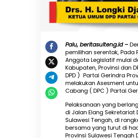
g
A
s
e
s
m
e
Palu, beritasulteng.id –
De
n
pemilihan serentak, Pada 
t
T
Anggota Legislatif mulai d
i
Kabupaten, Provinsi dan D
g
DPD ) Partai Gerindra Prov
a
B
melakukan Asesment unt
e
Cabang ( DPC ) Partai Ger
l
a
Pelaksanaan yang berlang
s
D
di Jalan Elang Sekretariat 
P
Sulawesi Tengah, di rang
C
bersama yang turut di had
Provinsi Sulawesi Tengah Dr