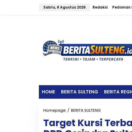
L
Sabtu, 8 Agustus 2026
Redaksi
Pedoman M
e
w
a
t
i
k
e
k
o
n
t
e
n
HOME
BERITA SULTENG
BERITA REG
Homepage
/
BERITA SULTENG
T
a
Target Kursi Terba
r
g