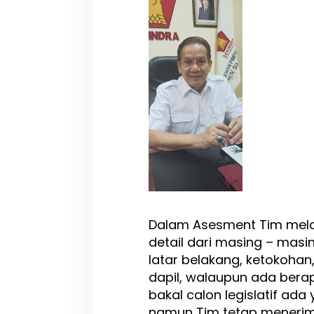
Dalam Asesment Tim mel
detail dari masing – masi
latar belakang, ketokohan
dapil, walaupun ada bera
bakal calon legislatif ada
namun Tim tetap menerima