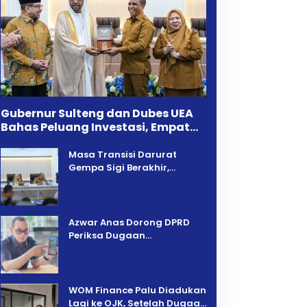
Gubernur Sulteng dan Dubes UEA
Bahas Peluang Investasi, Empat
Sektor Jadi Prioritas
Masa Transisi Darurat
Gempa Sigi Berakhir,
Pemprov Sulteng Fokus
Percepatan Pemulihan
Azwar Anas Dorong DPRD
Periksa Dugaan
Pelanggaran AMDAL di
Wilayah Tambang PT CPM
‎WOM Finance Palu Diadukan
Lagi ke OJK, Setelah Dugaan