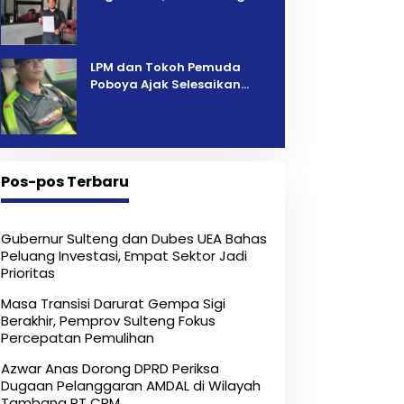
Pelelangan Kini Penarikan
Kendaraan Dipersoalkan ‎
LPM dan Tokoh Pemuda
Poboya Ajak Selesaikan
Perselisihan Dua Jurnalis
Melalui Mediasi Dan
Kekeluargaan
Pos-pos Terbaru
Gubernur Sulteng dan Dubes UEA Bahas
Peluang Investasi, Empat Sektor Jadi
Prioritas
Masa Transisi Darurat Gempa Sigi
Berakhir, Pemprov Sulteng Fokus
Percepatan Pemulihan
Azwar Anas Dorong DPRD Periksa
Dugaan Pelanggaran AMDAL di Wilayah
Tambang PT CPM