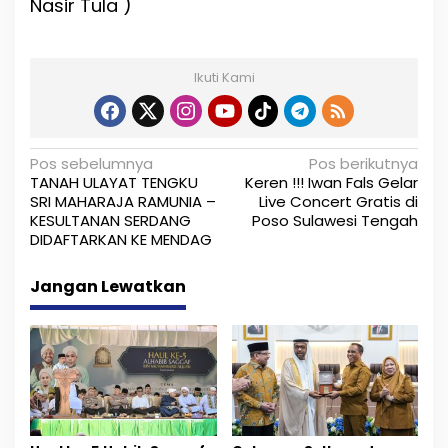
Nasir Tula )
Ikuti Kami
N
Pos sebelumnya
Pos berikutnya
TANAH ULAYAT TENGKU
Keren !!! Iwan Fals Gelar
a
SRI MAHARAJA RAMUNIA –
Live Concert Gratis di
KESULTANAN SERDANG
Poso Sulawesi Tengah
v
DIDAFTARKAN KE MENDAG
i
Jangan Lewatkan
g
a
s
i
p