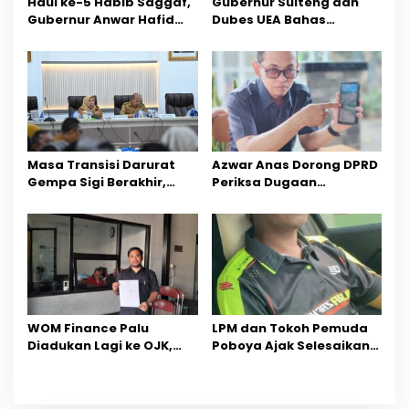
Haul ke-5 Habib Saggaf,
Gubernur Sulteng dan
o
Gubernur Anwar Hafid
Dubes UEA Bahas
Ajak Teladani Warisan
Peluang Investasi, Empat
s
Ilmu dan Pendidikan
Sektor Jadi Prioritas
Masa Transisi Darurat
Azwar Anas Dorong DPRD
Gempa Sigi Berakhir,
Periksa Dugaan
Pemprov Sulteng Fokus
Pelanggaran AMDAL di
Percepatan Pemulihan
Wilayah Tambang PT
CPM
‎WOM Finance Palu
LPM dan Tokoh Pemuda
Diadukan Lagi ke OJK,
Poboya Ajak Selesaikan
Setelah Dugaan
Perselisihan Dua Jurnalis
Pelelangan Kini
Melalui Mediasi Dan
Penarikan Kendaraan
Kekeluargaan