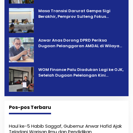
Masa Transisi Darurat Gempa Sigi
Berakhir, Pemprov Sulteng Fokus
Percepatan Pemulihan
Azwar Anas Dorong DPRD Periksa
Dugaan Pelanggaran AMDAL di Wilayah
Tambang PT CPM
‎WOM Finance Palu Diadukan Lagi ke OJK,
Setelah Dugaan Pelelangan Kini
Penarikan Kendaraan Dipersoalkan ‎
Pos-pos Terbaru
Haul ke-5 Habib Saggaf, Gubernur Anwar Hafid Ajak
Teladani Warisan Ilmu dan Pendidikan