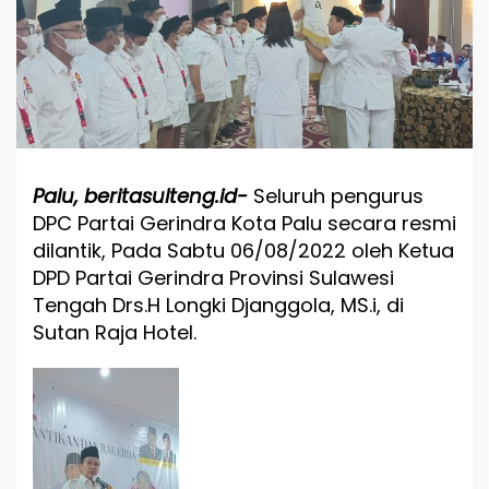
n
g
u
r
u
s
D
P
C
P
Palu, beritasulteng.id-
Seluruh pengurus
a
DPC Partai Gerindra Kota Palu secara resmi
r
dilantik, Pada Sabtu 06/08/2022 oleh Ketua
t
a
DPD Partai Gerindra Provinsi Sulawesi
i
Tengah Drs.H Longki Djanggola, MS.i, di
G
Sutan Raja Hotel.
e
r
i
n
d
r
a
K