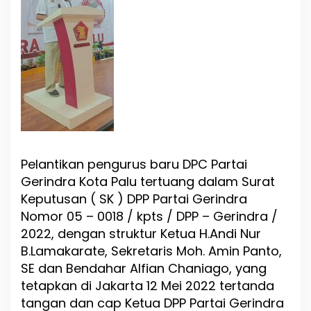
o
t
a
P
a
l
u
R
e
s
m
i
Pelantikan pengurus baru DPC Partai
D
i
Gerindra Kota Palu tertuang dalam Surat
L
Keputusan ( SK ) DPP Partai Gerindra
a
Nomor 05 – 0018 / kpts / DPP – Gerindra /
n
t
2022, dengan struktur Ketua H.Andi Nur
i
B.Lamakarate, Sekretaris Moh. Amin Panto,
k
SE dan Bendahar Alfian Chaniago, yang
tetapkan di Jakarta 12 Mei 2022 tertanda
tangan dan cap Ketua DPP Partai Gerindra