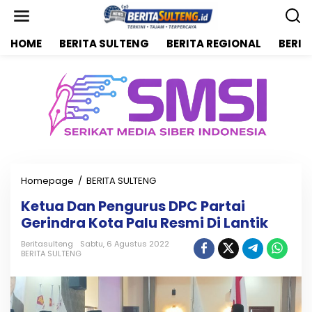
L
e
w
HOME
BERITA SULTENG
BERITA REGIONAL
BERIT
a
t
i
k
e
k
o
n
t
e
n
Homepage
/
BERITA SULTENG
K
e
Ketua Dan Pengurus DPC Partai
t
Gerindra Kota Palu Resmi Di Lantik
u
a
Beritasulteng
Sabtu, 6 Agustus 2022
D
BERITA SULTENG
a
n
P
e