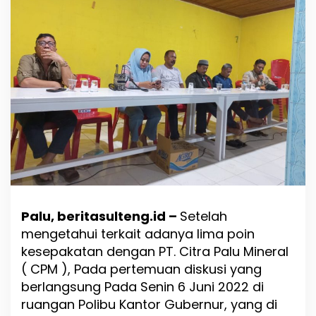
a
D
a
n
P
e
n
a
m
b
a
n
g
H
a
r
Palu, beritasulteng.id –
Setelah
i
I
mengetahui terkait adanya lima poin
n
kesepakatan dengan PT. Citra Palu Mineral
i
( CPM ), Pada pertemuan diskusi yang
A
k
berlangsung Pada Senin 6 Juni 2022 di
a
ruangan Polibu Kantor Gubernur, yang di
n