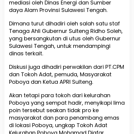
mediasi oleh Dinas Energi dan Sumber
T
u
daya Alam Provinsi Sulawesi Tengah.
r
u
Dimana turut dihadiri oleh salah satu staf
n
Tenaga Ahli Gubernur Sulteng Ridho Soleh,
A
k
yang bersangkutan di utus oleh Gubernur
s
Sulawesi Tengah, untuk mendampingi
i
dinas terkait.
D
e
m
Diskusi juga dihadiri perwakilan dari PT.CPM
o
dan Tokoh Adat, pemuda, Masyarakat
K
Poboya dan Ketua APRI Sulteng.
e
P
T
Akan tetapi para tokoh dari kelurahan
.
Poboya yang sempat hadir, menyikapi lima
C
poin tersebut seakan tidak pro ke
P
M
masyarakat dan para penambang emas
di lokasi Poboya, ungkap Tokoh Adat
Kelurahan Poboya Mohamad Djafar.