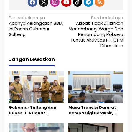
N
Pos sebelumnya
Pos berikutnya
Adanya Kelangkaan BBM,
Akibat Tidak Di Izinkan
a
Ini Pesan Gubernur
Menambang, Warga Dan
Sulteng
Penambang Poboya
v
Tuntut Aktivitas PT. CPM
i
Dihentikan
g
Jangan Lewatkan
a
s
i
p
o
Gubernur Sulteng dan
Masa Transisi Darurat
Dubes UEA Bahas
Gempa Sigi Berakhir,
s
Peluang Investasi, Empat
Pemprov Sulteng Fokus
Sektor Jadi Prioritas
Percepatan Pemulihan