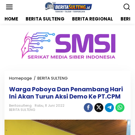
L
e
w
HOME
BERITA SULTENG
BERITA REGIONAL
BERIT
a
t
i
k
e
k
o
n
t
e
n
Homepage
/
BERITA SULTENG
W
a
Warga Poboya Dan Penambang Hari
r
Ini Akan Turun Aksi Demo Ke PT.CPM
g
a
Beritasulteng
Rabu, 8 Juni 2022
P
BERITA SULTENG
o
b
o
y