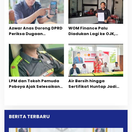
Azwar Anas Dorong DPRD
‎WOM Finance Palu
Periksa Dugaan
Diadukan Lagi ke OJK,
Pelanggaran AMDAL di
Setelah Dugaan
Wilayah Tambang PT
Pelelangan Kini
CPM
Penarikan Kendaraan
Dipersoalkan ‎
LPM dan Tokoh Pemuda
Air Bersih hingga
Poboya Ajak Selesaikan
Sertifikat Huntap Jadi
Perselisihan Dua Jurnalis
Aspirasi Warga Desa
Melalui Mediasi Dan
Bangga Saat Reses
Kekeluargaan
Longki Djanggola
BERITA TERBARU