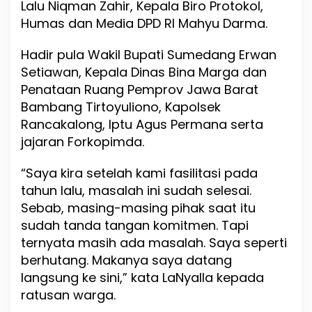
Lalu Niqman Zahir, Kepala Biro Protokol,
m
d
Humas dan Media DPD RI Mahyu Darma.
a
w
Hadir pula Wakil Bupati Sumedang Erwan
u
Setiawan, Kepala Dinas Bina Marga dan
,
K
Penataan Ruang Pemprov Jawa Barat
e
Bambang Tirtoyuliono, Kapolsek
t
Rancakalong, Iptu Agus Permana serta
u
a
jajaran Forkopimda.
D
P
“Saya kira setelah kami fasilitasi pada
D
tahun lalu, masalah ini sudah selesai.
R
I
Sebab, masing-masing pihak saat itu
D
sudah tanda tangan komitmen. Tapi
e
ternyata masih ada masalah. Saya seperti
s
berhutang. Makanya saya datang
a
k
langsung ke sini,” kata LaNyalla kepada
P
ratusan warga.
e
m