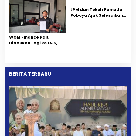
Percepatan Pemulihan
Wilayah Tambang PT
CPM
LPM dan Tokoh Pemuda
Poboya Ajak Selesaikan
Perselisihan Dua Jurnalis
Melalui Mediasi Dan
Kekeluargaan
‎WOM Finance Palu
Diadukan Lagi ke OJK,
Setelah Dugaan
Pelelangan Kini
Penarikan Kendaraan
Dipersoalkan ‎
BERITA TERBARU