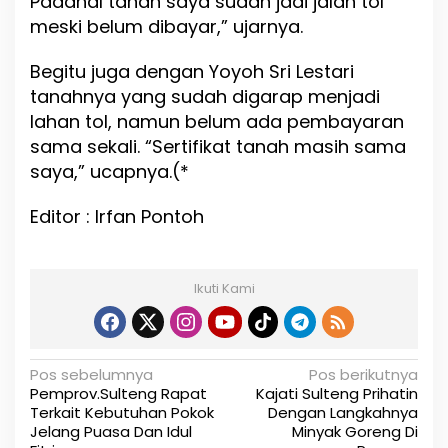
Padahal tanah saya sudah jadi jalan tol
meski belum dibayar,” ujarnya.
Begitu juga dengan Yoyoh Sri Lestari
tanahnya yang sudah digarap menjadi
lahan tol, namun belum ada pembayaran
sama sekali. “Sertifikat tanah masih sama
saya,” ucapnya.(*
Editor : Irfan Pontoh
Ikuti Kami
N
Pos sebelumnya
Pos berikutnya
Pemprov.Sulteng Rapat
Kajati Sulteng Prihatin
a
Terkait Kebutuhan Pokok
Dengan Langkahnya
Jelang Puasa Dan Idul
Minyak Goreng Di
v