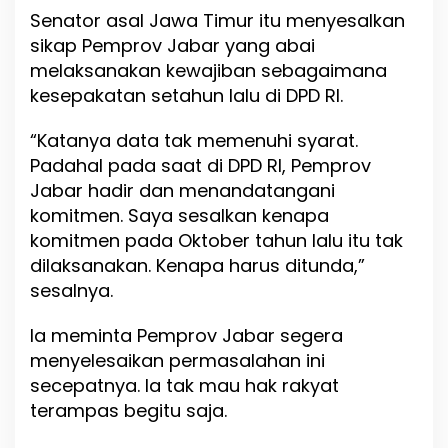
Senator asal Jawa Timur itu menyesalkan
b
a
sikap Pemprov Jabar yang abai
y
melaksanakan kewajiban sebagaimana
a
kesepakatan setahun lalu di DPD RI.
r
a
n
“Katanya data tak memenuhi syarat.
D
Padahal pada saat di DPD RI, Pemprov
i
Jabar hadir dan menandatangani
s
e
komitmen. Saya sesalkan kenapa
l
komitmen pada Oktober tahun lalu itu tak
e
dilaksanakan. Kenapa harus ditunda,”
s
a
sesalnya.
i
k
Ia meminta Pemprov Jabar segera
a
menyelesaikan permasalahan ini
n
secepatnya. Ia tak mau hak rakyat
terampas begitu saja.