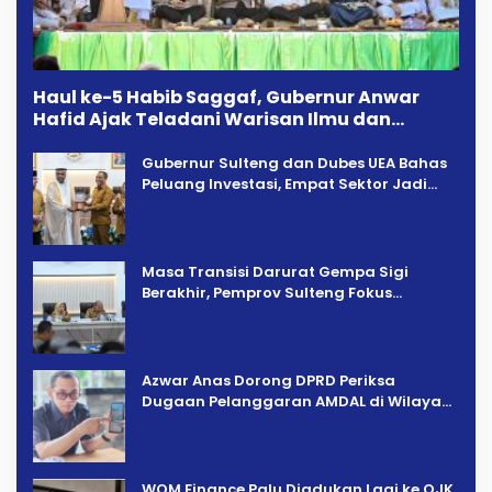
Haul ke-5 Habib Saggaf, Gubernur Anwar
Hafid Ajak Teladani Warisan Ilmu dan
Pendidikan
Gubernur Sulteng dan Dubes UEA Bahas
Peluang Investasi, Empat Sektor Jadi
Prioritas
Masa Transisi Darurat Gempa Sigi
Berakhir, Pemprov Sulteng Fokus
Percepatan Pemulihan
Azwar Anas Dorong DPRD Periksa
Dugaan Pelanggaran AMDAL di Wilayah
Tambang PT CPM
‎WOM Finance Palu Diadukan Lagi ke OJK,