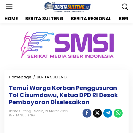
L
e
w
HOME
BERITA SULTENG
BERITA REGIONAL
BERIT
a
t
i
k
e
k
o
n
t
e
n
Homepage
/
BERITA SULTENG
T
e
Temui Warga Korban Penggusuran
m
Tol Cisumdawu, Ketua DPD RI Desak
u
i
Pembayaran Diselesaikan
W
a
Beritasulteng
Senin, 21 Maret 2022
BERITA SULTENG
r
g
a