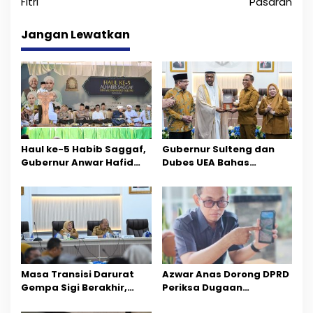
Fitri
Pasaran
i
Jangan Lewatkan
g
a
s
i
p
Haul ke-5 Habib Saggaf,
Gubernur Sulteng dan
o
Gubernur Anwar Hafid
Dubes UEA Bahas
Ajak Teladani Warisan
Peluang Investasi, Empat
s
Ilmu dan Pendidikan
Sektor Jadi Prioritas
Masa Transisi Darurat
Azwar Anas Dorong DPRD
Gempa Sigi Berakhir,
Periksa Dugaan
Pemprov Sulteng Fokus
Pelanggaran AMDAL di