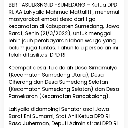
K
BERITASULR3NG.ID -SUMEDANG – Ketua DPD
o
RI, AA LaNyalla Mahmud Mattalitti, menemui
r
b
masyarakat empat desa dari tiga
a
kecamatan di Kabupaten Sumedang, Jawa
n
Barat, Senin (21/3/2022), untuk menggali
P
e
lebih jauh pembayaran lahan warga yang
n
belum juga tuntas. Tahun lalu persoalan ini
g
telah difasilitasi DPD RI.
g
u
s
Keempat desa itu adalah Desa Sirnamulya
u
(Kecamatan Sumedang Utara), Desa
r
Ciherang dan Desa Sumedang Selatan
a
n
(Kecamatan Sumedang Selatan) dan Desa
T
Pamekaran (Kecamatan Rancakalong).
o
l
LaNyalla didampingi Senator asal Jawa
C
i
Barat Eni Sumarni, Staf Ahli Ketua DPD RI
s
Baso Juherman, Deputi Administrasi DPD RI
u