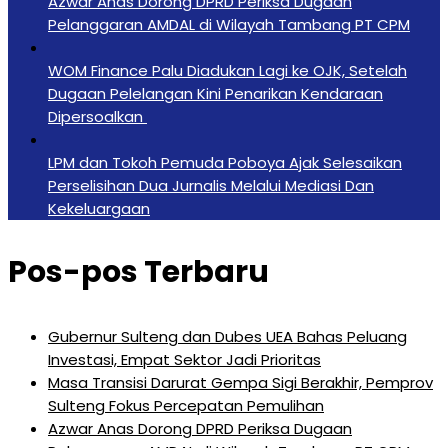
Azwar Anas Dorong DPRD Periksa Dugaan
Pelanggaran AMDAL di Wilayah Tambang PT CPM
‎WOM Finance Palu Diadukan Lagi ke OJK, Setelah
Dugaan Pelelangan Kini Penarikan Kendaraan
Dipersoalkan ‎
LPM dan Tokoh Pemuda Poboya Ajak Selesaikan
Perselisihan Dua Jurnalis Melalui Mediasi Dan
Kekeluargaan
Pos-pos Terbaru
Gubernur Sulteng dan Dubes UEA Bahas Peluang
Investasi, Empat Sektor Jadi Prioritas
Masa Transisi Darurat Gempa Sigi Berakhir, Pemprov
Sulteng Fokus Percepatan Pemulihan
Azwar Anas Dorong DPRD Periksa Dugaan